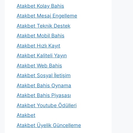
Atakbet Kolay Bahis
Atakbet Mesaj Engelleme
Atakbet Teknik Destek
Atakbet Mobil Bahis
Atakbet Hızlı Kayıt
Atakbet Kaliteli Yayın
Atakbet Web Bahis
Atakbet Sosyal İletişim
Atakbet Bahis Oynama
Atakbet Bahis Piyasası
Atakbet Youtube Ödülleri
Atakbet
Atakbet Üyelik Güncelleme