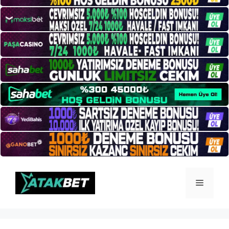
İçeriğe
atla
Menü