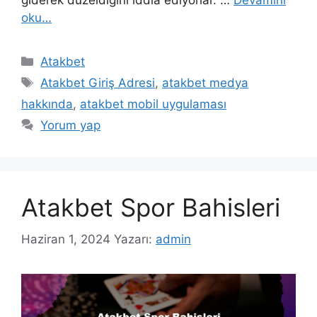
giderek düzeldiğini iddia ediyorlar. …
Devamını
oku…
Kategoriler
Atakbet
Etiketler
Atakbet Giriş Adresi
,
atakbet medya
hakkında
,
atakbet mobil uygulaması
Yorum yap
Atakbet Spor Bahisleri
Haziran 1, 2024
Yazarı:
admin