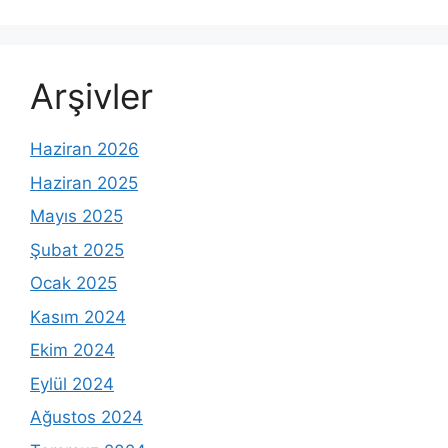
Arşivler
Haziran 2026
Haziran 2025
Mayıs 2025
Şubat 2025
Ocak 2025
Kasım 2024
Ekim 2024
Eylül 2024
Ağustos 2024