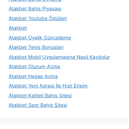
Atakbet Bahis Piyasası
Atakbet Youtube Ödülleri
Atakbet
Atakbet Üyelik Güncelleme
Atakbet Tenis Bonusları
Atakbet Mobil Uygulamasına Nasıl Kaydolur
Atakbet Oturum Açma
Atakbet Hesap Açma
Atakbet Yeni Adresi İle Hızlı Erişim
Atakbet Kaliteli Bahis Sitesi
Atakbet Spor Bahis Sitesi