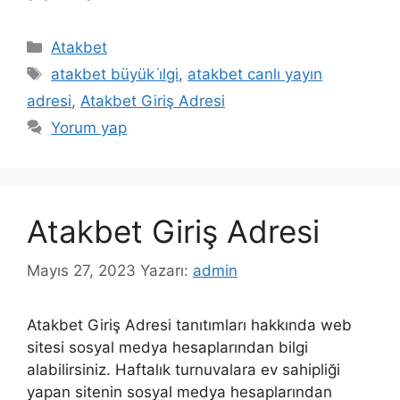
Kategoriler
Atakbet
Etiketler
atakbet büyük i̇lgi
,
atakbet canlı yayın
adresi
,
Atakbet Giriş Adresi
Yorum yap
Atakbet Giriş Adresi
Mayıs 27, 2023
Yazarı:
admin
Atakbet Giriş Adresi tanıtımları hakkında web
sitesi sosyal medya hesaplarından bilgi
alabilirsiniz. Haftalık turnuvalara ev sahipliği
yapan sitenin sosyal medya hesaplarından