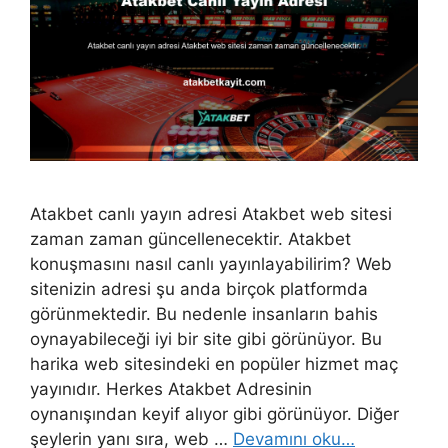
Atakbet canlı yayın adresi Atakbet web sitesi
zaman zaman güncellenecektir. Atakbet
konuşmasını nasıl canlı yayınlayabilirim? Web
sitenizin adresi şu anda birçok platformda
görünmektedir. Bu nedenle insanların bahis
oynayabileceği iyi bir site gibi görünüyor. Bu
harika web sitesindeki en popüler hizmet maç
yayınıdır. Herkes Atakbet Adresinin
oynanışından keyif alıyor gibi görünüyor. Diğer
şeylerin yanı sıra, web …
Devamını oku…