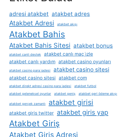
adresi atakbet
atakbet adres
Atakbet Adresi
atakbet akışı
Atakbet Bahis
Atakbet Bahis Sitesi
atakbet bonus
atakbet canlı maç i̇zle
atakbet canli destek
atakbet canlı yardım
atakbet casino oyunları
atakbet casino sitesi
atakbet casino para i̇adesi
atakbet casino sitesi
atakbet com
atakbet direkt adresi casino para iadesi
atakbet futbol
atakbet geleneksel oyunlar
atakbet geniş
atakbet geri ödeme akışı
atakbet girisi
atakbet gerçek zamanlı
atakbet giris yap
atakbet giris twitter
Atakbet Giriş
Atakbet Giriş Adresi