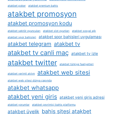
atakbet poker
atakbet premium bahis
atakbet promosyon
atakbet promosyon kodu
atakbet sektör oyuncuları
atakbet slot oyunları
atakbet sosyal ağı
atakbet spor bahisleri uygulaması
atakbet spor bahisleri
atakbet telegram
atakbet tv
atakbet tv canli maç
atakbet tv izle
atakbet twitter
atakbet türkiye faaliyetleri
atakbet web sitesi
atakbet verimli atılım
atakbet web sitesi dünya çapında
atakbet whatsapp
atakbet yeni giris
atakbet yeni giriş adresi
atakbet yorumlar
atakbet çevrimiçi bahis platformu
bahis sitesi atakbet
atakbet üyelik