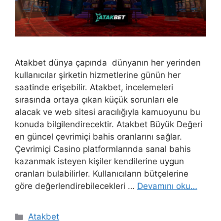
Atakbet dünya çapında dünyanın her yerinden
kullanıcılar şirketin hizmetlerine günün her
saatinde erişebilir. Atakbet, incelemeleri
sırasında ortaya çıkan küçük sorunları ele
alacak ve web sitesi aracılığıyla kamuoyunu bu
konuda bilgilendirecektir. Atakbet Büyük Değeri
en güncel çevrimiçi bahis oranlarını sağlar.
Çevrimiçi Casino platformlarında sanal bahis
kazanmak isteyen kişiler kendilerine uygun
oranları bulabilirler. Kullanıcıların bütçelerine
göre değerlendirebilecekleri …
Devamını oku…
Kategoriler
Atakbet