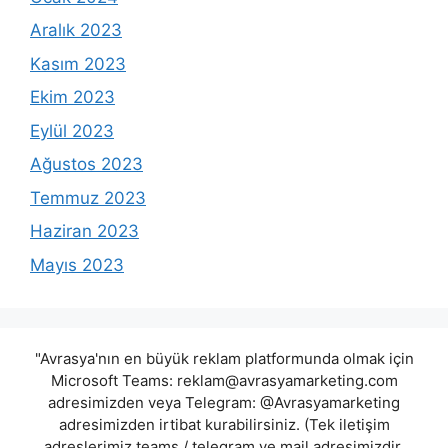
Aralık 2023
Kasım 2023
Ekim 2023
Eylül 2023
Ağustos 2023
Temmuz 2023
Haziran 2023
Mayıs 2023
"Avrasya'nın en büyük reklam platformunda olmak için
Microsoft Teams:
reklam@avrasyamarketing.com
adresimizden veya Telegram: @Avrasyamarketing
adresimizden irtibat kurabilirsiniz. (Tek iletişim
adreslerimiz teams / telegram ve mail adresimizdir.