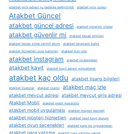
atakbet giriş adresi şu nedenle değiştirildi
atakbet giriş süreci
Atakbet Güncel
atakbet güncel adresi
atakbet güvenilir siteler
atakbet güvenlir mi
atakbet hesap bilgileri
atakbet hesap silme verimli atılım
atakbet heyecanlı bahis
atakbet hizmetleri spor bahisleri
atakbet hızlı site
atakbet instagram
atakbet i̇ncelemeleri
atakbet kayıt
atakbet kayıt adresi güncellendi
atakbet kaç oldu
atakbet lisans bilgileri
atakbet maç izle
atakbet lisanslar
atakbet lisansı
atakbet mevcut adresi
atakbet mevcut giriş adresi
Atakbet Mobil
atakbet mobil masaüstü
atakbet mobil uygulaması
atakbet müşteri desteği
atakbet müşteri hizmetleri
atakbet nasıl kayıt olurum
atakbet oyun seçenekleri
atakbet para ios uygulamaları
atakbet para yatirma
atakbet para yatırma çekme