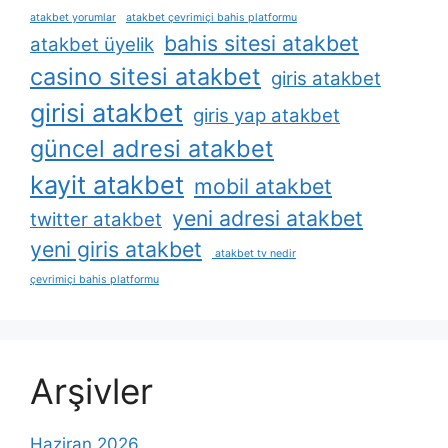
atakbet yorumlar
atakbet çevrimiçi bahis platformu
bahis sitesi atakbet
atakbet üyelik
casino sitesi atakbet
giris atakbet
girisi atakbet
giris yap atakbet
güncel adresi atakbet
kayit atakbet
mobil atakbet
yeni adresi atakbet
twitter atakbet
yeni giris atakbet
atakbet tv nedir
çevrimiçi bahis platformu
Arşivler
Haziran 2026