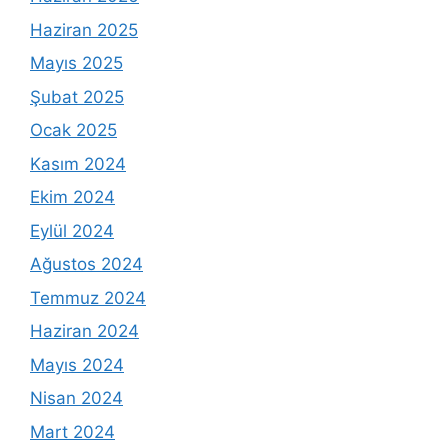
Haziran 2025
Mayıs 2025
Şubat 2025
Ocak 2025
Kasım 2024
Ekim 2024
Eylül 2024
Ağustos 2024
Temmuz 2024
Haziran 2024
Mayıs 2024
Nisan 2024
Mart 2024