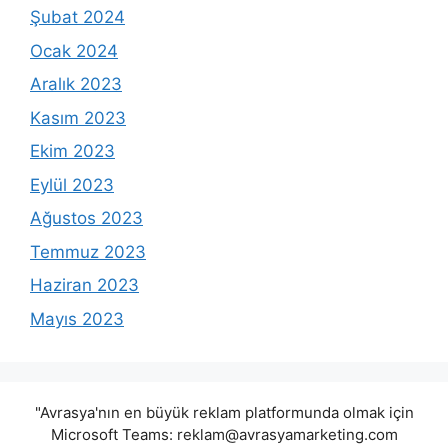
Şubat 2024
Ocak 2024
Aralık 2023
Kasım 2023
Ekim 2023
Eylül 2023
Ağustos 2023
Temmuz 2023
Haziran 2023
Mayıs 2023
"Avrasya'nın en büyük reklam platformunda olmak için
Microsoft Teams:
reklam@avrasyamarketing.com