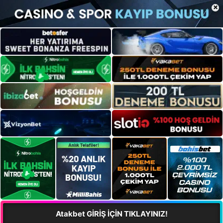
×
Atakbet GİRİŞ İÇİN TIKLAYINIZ!