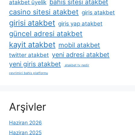
bahis sitesi atakbet
atakbet üyelik
casino sitesi atakbet
giris atakbet
girisi atakbet
giris yap atakbet
güncel adresi atakbet
kayit atakbet
mobil atakbet
yeni adresi atakbet
twitter atakbet
yeni giris atakbet
atakbet tv nedir
çevrimiçi bahis platformu
Arşivler
Haziran 2026
Haziran 2025