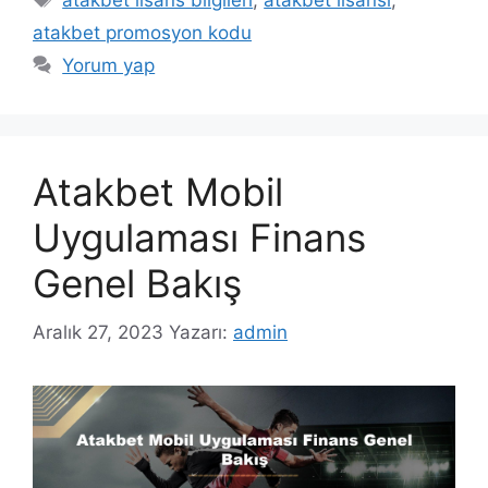
atakbet lisans bilgileri
,
atakbet lisansı
,
atakbet promosyon kodu
Yorum yap
Atakbet Mobil
Uygulaması Finans
Genel Bakış
Aralık 27, 2023
Yazarı:
admin