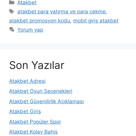
Kategoriler
Atakbet
Etiketler
atakbet para yatırma ve para çekme
,
atakbet promosyon kodu
,
mobil giriş atakbet
Yorum yap
Son Yazılar
Atakbet Adresi
Atakbet Oyun Seçenekleri
Atakbet Güvenilirlik Açıklaması
Atakbet Giriş
Atakbet Popüler Spor
Atakbet Kolay Bahis