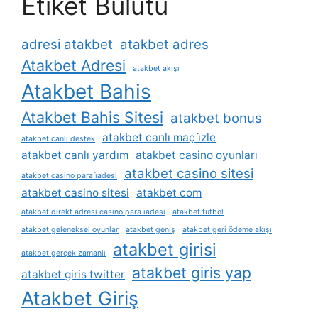
Etiket Bulutu
adresi atakbet
atakbet adres
Atakbet Adresi
atakbet akışı
Atakbet Bahis
Atakbet Bahis Sitesi
atakbet bonus
atakbet canlı maç i̇zle
atakbet canli destek
atakbet canlı yardım
atakbet casino oyunları
atakbet casino sitesi
atakbet casino para i̇adesi
atakbet casino sitesi
atakbet com
atakbet direkt adresi casino para iadesi
atakbet futbol
atakbet geleneksel oyunlar
atakbet geniş
atakbet geri ödeme akışı
atakbet girisi
atakbet gerçek zamanlı
atakbet giris yap
atakbet giris twitter
Atakbet Giriş