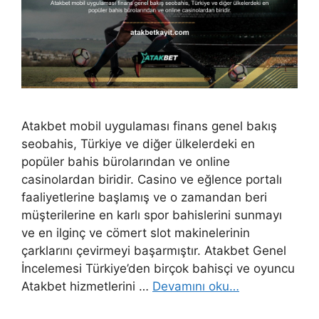
Atakbet mobil uygulaması finans genel bakış
seobahis, Türkiye ve diğer ülkelerdeki en
popüler bahis bürolarından ve online
casinolardan biridir. Casino ve eğlence portalı
faaliyetlerine başlamış ve o zamandan beri
müşterilerine en karlı spor bahislerini sunmayı
ve en ilginç ve cömert slot makinelerinin
çarklarını çevirmeyi başarmıştır. Atakbet Genel
İncelemesi Türkiye’den birçok bahisçi ve oyuncu
Atakbet hizmetlerini …
Devamını oku…