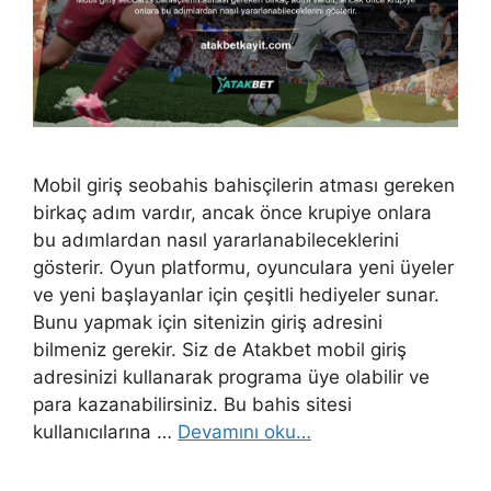
Mobil giriş seobahis bahisçilerin atması gereken
birkaç adım vardır, ancak önce krupiye onlara
bu adımlardan nasıl yararlanabileceklerini
gösterir. Oyun platformu, oyunculara yeni üyeler
ve yeni başlayanlar için çeşitli hediyeler sunar.
Bunu yapmak için sitenizin giriş adresini
bilmeniz gerekir. Siz de Atakbet mobil giriş
adresinizi kullanarak programa üye olabilir ve
para kazanabilirsiniz. Bu bahis sitesi
kullanıcılarına …
Devamını oku…