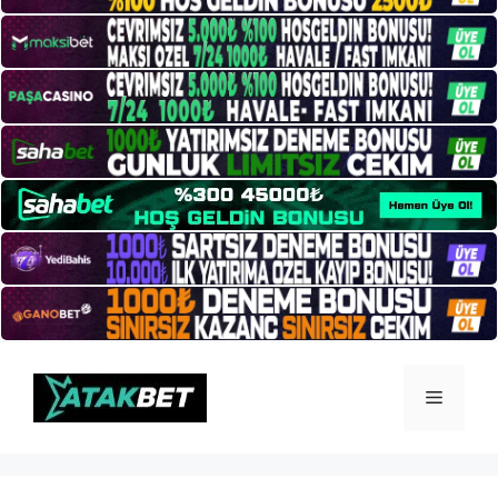
İçeriğe
atla
Menü