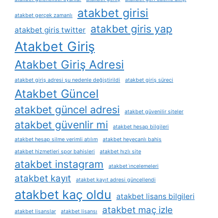
atakbet girisi
atakbet gerçek zamanlı
atakbet giris yap
atakbet giris twitter
Atakbet Giriş
Atakbet Giriş Adresi
atakbet giriş adresi şu nedenle değiştirildi
atakbet giriş süreci
Atakbet Güncel
atakbet güncel adresi
atakbet güvenilir siteler
atakbet güvenlir mi
atakbet hesap bilgileri
atakbet hesap silme verimli atılım
atakbet heyecanlı bahis
atakbet hizmetleri spor bahisleri
atakbet hızlı site
atakbet instagram
atakbet i̇ncelemeleri
atakbet kayıt
atakbet kayıt adresi güncellendi
atakbet kaç oldu
atakbet lisans bilgileri
atakbet maç izle
atakbet lisanslar
atakbet lisansı