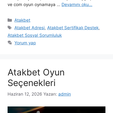
ve com oyun oynamaya …
Devamını oku…
Kategoriler
Atakbet
Etiketler
Atakbet Adresi
,
Atakbet Sertifikalı Destek
,
Atakbet Sosyal Sorumluluk
Yorum yap
Atakbet Oyun
Seçenekleri
Haziran 12, 2026
Yazarı:
admin