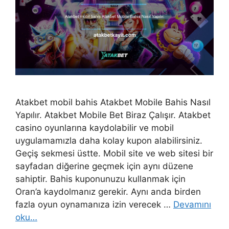
Atakbet mobil bahis Atakbet Mobile Bahis Nasıl
Yapılır. Atakbet Mobile Bet Biraz Çalışır. Atakbet
casino oyunlarına kaydolabilir ve mobil
uygulamamızla daha kolay kupon alabilirsiniz.
Geçiş sekmesi üstte. Mobil site ve web sitesi bir
sayfadan diğerine geçmek için aynı düzene
sahiptir. Bahis kuponunuzu kullanmak için
Oran’a kaydolmanız gerekir. Aynı anda birden
fazla oyun oynamanıza izin verecek …
Devamını
oku…