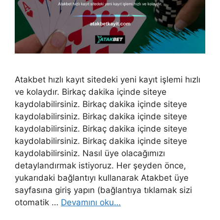
Atakbet hızlı kayıt sitedeki yeni kayıt işlemi hızlı
ve kolaydır. Birkaç dakika içinde siteye
kaydolabilirsiniz. Birkaç dakika içinde siteye
kaydolabilirsiniz. Birkaç dakika içinde siteye
kaydolabilirsiniz. Birkaç dakika içinde siteye
kaydolabilirsiniz. Birkaç dakika içinde siteye
kaydolabilirsiniz. Nasıl üye olacağımızı
detaylandırmak istiyoruz. Her şeyden önce,
yukarıdaki bağlantıyı kullanarak Atakbet üye
sayfasına giriş yapın (bağlantıya tıklamak sizi
otomatik …
Devamını oku…