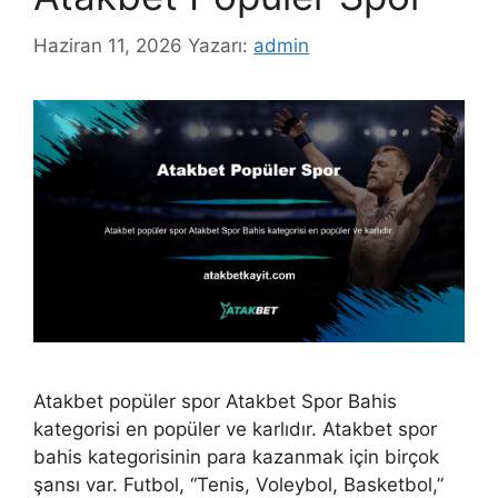
Haziran 11, 2026
Yazarı:
admin
Atakbet popüler spor Atakbet Spor Bahis
kategorisi en popüler ve karlıdır. Atakbet spor
bahis kategorisinin para kazanmak için birçok
şansı var. Futbol, “Tenis, Voleybol, Basketbol,”