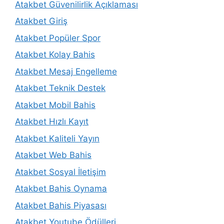
Atakbet Güvenilirlik Açıklaması
Atakbet Giriş
Atakbet Popüler Spor
Atakbet Kolay Bahis
Atakbet Mesaj Engelleme
Atakbet Teknik Destek
Atakbet Mobil Bahis
Atakbet Hızlı Kayıt
Atakbet Kaliteli Yayın
Atakbet Web Bahis
Atakbet Sosyal İletişim
Atakbet Bahis Oynama
Atakbet Bahis Piyasası
Atakbet Youtube Ödülleri