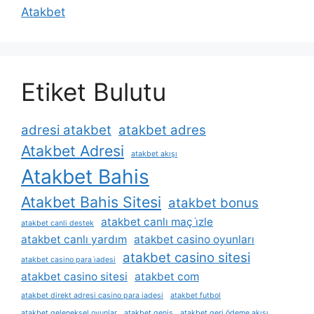
Atakbet
Etiket Bulutu
adresi atakbet
atakbet adres
Atakbet Adresi
atakbet akışı
Atakbet Bahis
Atakbet Bahis Sitesi
atakbet bonus
atakbet canlı maç i̇zle
atakbet canli destek
atakbet canlı yardım
atakbet casino oyunları
atakbet casino sitesi
atakbet casino para i̇adesi
atakbet casino sitesi
atakbet com
atakbet direkt adresi casino para iadesi
atakbet futbol
atakbet geleneksel oyunlar
atakbet geniş
atakbet geri ödeme akışı