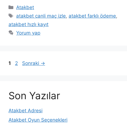
Kategoriler
Atakbet
Etiketler
atakbet canli maç izle
,
atakbet farklı ödeme
,
atakbet hızlı kayıt
Yorum yap
Sayfa
Sayfa
1
2
Sonraki
→
Son Yazılar
Atakbet Adresi
Atakbet Oyun Seçenekleri