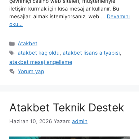
çevrimiçi casino web siteleri, müşterileriyle
iletişim kurmak için kısa mesajlar kullanır. Bu
mesajları almak istemiyorsanız, web …
Devamını
oku…
Kategoriler
Atakbet
Etiketler
atakbet kaç oldu
,
atakbet lisans altyapısı
,
atakbet mesaj engelleme
Yorum yap
Atakbet Teknik Destek
Haziran 10, 2026
Yazarı:
admin