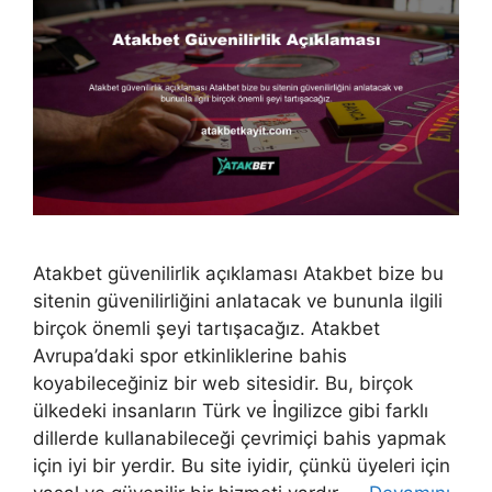
Atakbet güvenilirlik açıklaması Atakbet bize bu
sitenin güvenilirliğini anlatacak ve bununla ilgili
birçok önemli şeyi tartışacağız. Atakbet
Avrupa’daki spor etkinliklerine bahis
koyabileceğiniz bir web sitesidir. Bu, birçok
ülkedeki insanların Türk ve İngilizce gibi farklı
dillerde kullanabileceği çevrimiçi bahis yapmak
için iyi bir yerdir. Bu site iyidir, çünkü üyeleri için