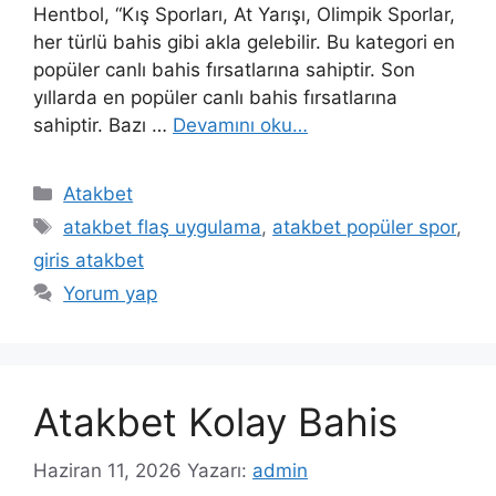
Hentbol, “Kış Sporları, At Yarışı, Olimpik Sporlar,
her türlü bahis gibi akla gelebilir. Bu kategori en
popüler canlı bahis fırsatlarına sahiptir. Son
yıllarda en popüler canlı bahis fırsatlarına
sahiptir. Bazı …
Devamını oku…
Kategoriler
Atakbet
Etiketler
atakbet flaş uygulama
,
atakbet popüler spor
,
giris atakbet
Yorum yap
Atakbet Kolay Bahis
Haziran 11, 2026
Yazarı:
admin