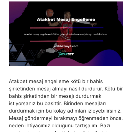
Atakbet mesaj engelleme kötü bir bahis
şirketinden mesaj almayı nasıl durdurur. Kötü bir
bahis şirketinden bir mesajı durdurmak
istiyorsanız bu basittir. Birinden mesajları
durdurmak için bu kolay adımları izleyebilirsiniz.
Mesaj göndermeyi bırakmayı öğrenmeden önce,
neden ihtiyacımız olduğunu tartışalım. Bazı