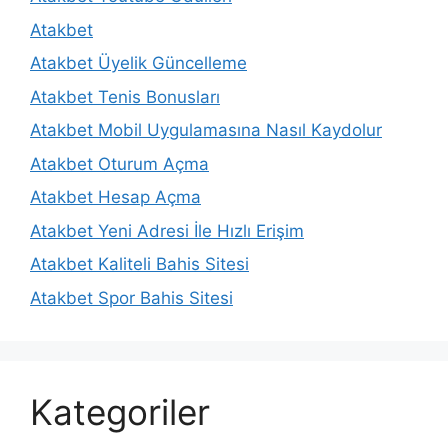
Atakbet
Atakbet Üyelik Güncelleme
Atakbet Tenis Bonusları
Atakbet Mobil Uygulamasına Nasıl Kaydolur
Atakbet Oturum Açma
Atakbet Hesap Açma
Atakbet Yeni Adresi İle Hızlı Erişim
Atakbet Kaliteli Bahis Sitesi
Atakbet Spor Bahis Sitesi
Kategoriler