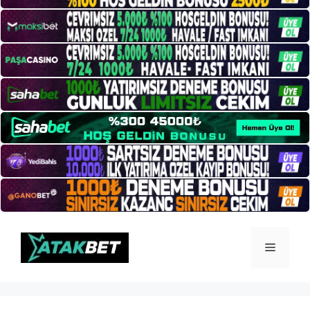
İçeriğe
atla
Menü