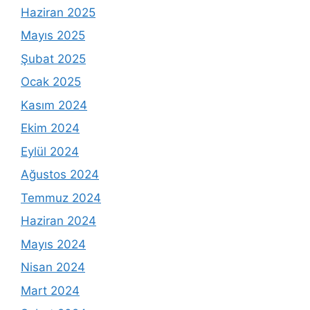
Haziran 2025
Mayıs 2025
Şubat 2025
Ocak 2025
Kasım 2024
Ekim 2024
Eylül 2024
Ağustos 2024
Temmuz 2024
Haziran 2024
Mayıs 2024
Nisan 2024
Mart 2024