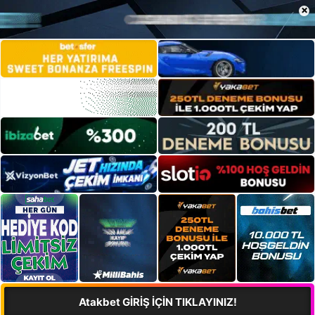
×
Atakbet GİRİŞ İÇİN TIKLAYINIZ!