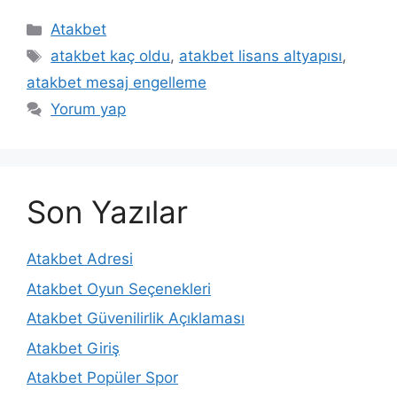
Kategoriler
Atakbet
Etiketler
atakbet kaç oldu
,
atakbet lisans altyapısı
,
atakbet mesaj engelleme
Yorum yap
Son Yazılar
Atakbet Adresi
Atakbet Oyun Seçenekleri
Atakbet Güvenilirlik Açıklaması
Atakbet Giriş
Atakbet Popüler Spor