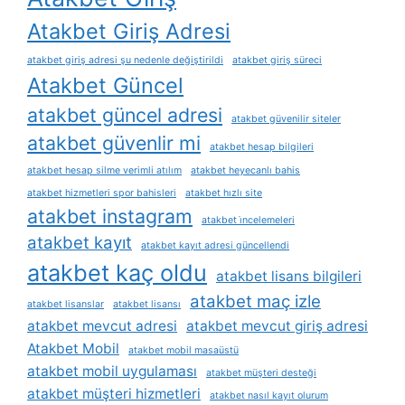
Atakbet Giriş Adresi
atakbet giriş adresi şu nedenle değiştirildi
atakbet giriş süreci
Atakbet Güncel
atakbet güncel adresi
atakbet güvenilir siteler
atakbet güvenlir mi
atakbet hesap bilgileri
atakbet hesap silme verimli atılım
atakbet heyecanlı bahis
atakbet hizmetleri spor bahisleri
atakbet hızlı site
atakbet instagram
atakbet i̇ncelemeleri
atakbet kayıt
atakbet kayıt adresi güncellendi
atakbet kaç oldu
atakbet lisans bilgileri
atakbet maç izle
atakbet lisanslar
atakbet lisansı
atakbet mevcut adresi
atakbet mevcut giriş adresi
Atakbet Mobil
atakbet mobil masaüstü
atakbet mobil uygulaması
atakbet müşteri desteği
atakbet müşteri hizmetleri
atakbet nasıl kayıt olurum