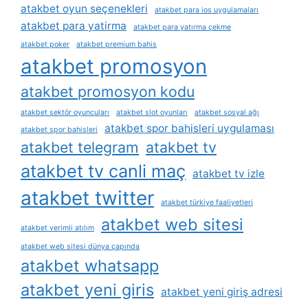
atakbet oyun seçenekleri
atakbet para ios uygulamaları
atakbet para yatirma
atakbet para yatırma çekme
atakbet poker
atakbet premium bahis
atakbet promosyon
atakbet promosyon kodu
atakbet sektör oyuncuları
atakbet slot oyunları
atakbet sosyal ağı
atakbet spor bahisleri uygulaması
atakbet spor bahisleri
atakbet telegram
atakbet tv
atakbet tv canli maç
atakbet tv izle
atakbet twitter
atakbet türkiye faaliyetleri
atakbet web sitesi
atakbet verimli atılım
atakbet web sitesi dünya çapında
atakbet whatsapp
atakbet yeni giris
atakbet yeni giriş adresi