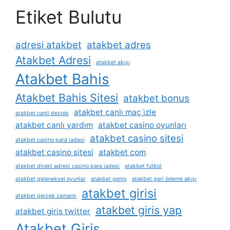
Etiket Bulutu
adresi atakbet
atakbet adres
Atakbet Adresi
atakbet akışı
Atakbet Bahis
Atakbet Bahis Sitesi
atakbet bonus
atakbet canlı maç i̇zle
atakbet canli destek
atakbet canlı yardım
atakbet casino oyunları
atakbet casino sitesi
atakbet casino para i̇adesi
atakbet casino sitesi
atakbet com
atakbet direkt adresi casino para iadesi
atakbet futbol
atakbet geleneksel oyunlar
atakbet geniş
atakbet geri ödeme akışı
atakbet girisi
atakbet gerçek zamanlı
atakbet giris yap
atakbet giris twitter
Atakbet Giriş