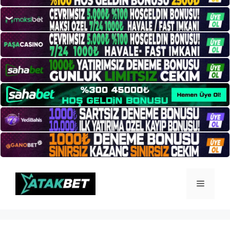
İçeriğe
atla
Menü