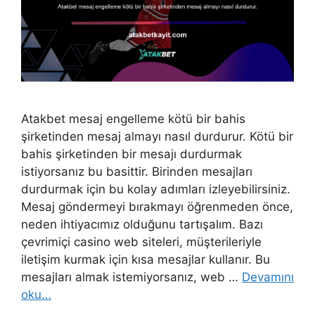
Atakbet mesaj engelleme kötü bir bahis
şirketinden mesaj almayı nasıl durdurur. Kötü bir
bahis şirketinden bir mesajı durdurmak
istiyorsanız bu basittir. Birinden mesajları
durdurmak için bu kolay adımları izleyebilirsiniz.
Mesaj göndermeyi bırakmayı öğrenmeden önce,
neden ihtiyacımız olduğunu tartışalım. Bazı
çevrimiçi casino web siteleri, müşterileriyle
iletişim kurmak için kısa mesajlar kullanır. Bu
mesajları almak istemiyorsanız, web …
Devamını
oku…