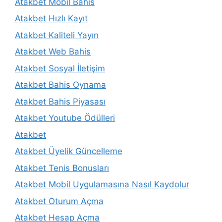
Atakbet Mobil Bahis
Atakbet Hızlı Kayıt
Atakbet Kaliteli Yayın
Atakbet Web Bahis
Atakbet Sosyal İletişim
Atakbet Bahis Oynama
Atakbet Bahis Piyasası
Atakbet Youtube Ödülleri
Atakbet
Atakbet Üyelik Güncelleme
Atakbet Tenis Bonusları
Atakbet Mobil Uygulamasına Nasıl Kaydolur
Atakbet Oturum Açma
Atakbet Hesap Açma