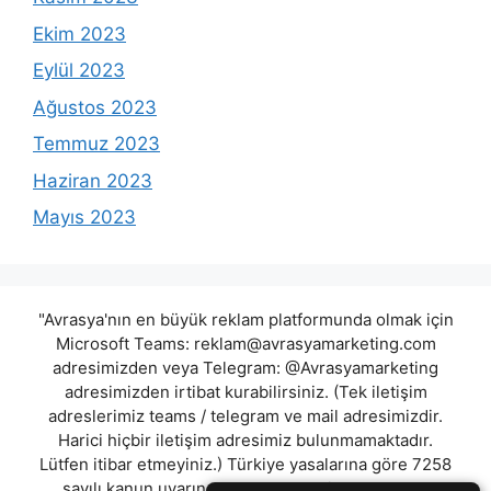
Ekim 2023
Eylül 2023
Ağustos 2023
Temmuz 2023
Haziran 2023
Mayıs 2023
"Avrasya'nın en büyük reklam platformunda olmak için
Microsoft Teams:
reklam@avrasyamarketing.com
adresimizden veya Telegram: @Avrasyamarketing
adresimizden irtibat kurabilirsiniz. (Tek iletişim
adreslerimiz teams / telegram ve mail adresimizdir.
Harici hiçbir iletişim adresimiz bulunmamaktadır.
Lütfen itibar etmeyiniz.) Türkiye yasalarına göre 7258
sayılı kanun uyarınca yasa dışı bahis oynamanın