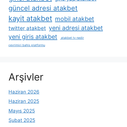
güncel adresi atakbet
kayit atakbet
mobil atakbet
yeni adresi atakbet
twitter atakbet
yeni giris atakbet
atakbet tv nedir
çevrimiçi bahis platformu
Arşivler
Haziran 2026
Haziran 2025
Mayıs 2025
Şubat 2025