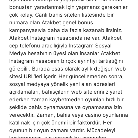
bonustan yararlanmak için yapmanız gerekenler
çok kolay. Canlı bahis siteleri listesinde bir
numara olan Atakbet genel bonus
kampanyasıyla daha da fazla kazanabilirsiniz.
Atakbet Instagram hesabında ne var. Atakbet
cep telefonu aracılığıyla Instagram Sosyal
Medya hesabının üyesi olan insanlar Atakbet
Instagram hesabının birçok ayrıntıyı tartıştığını
görebilir. Burada esas olarak aylık değişen web
sitesi URL’leri içerir. Her güncellemeden sonra,
sosyal medyaya yönelik yeni alan adresleri
açıklamaları, bahisçilerin web sitelerini ziyaret
ederken zaman kaybetmeden oyunları hızlı bir
şekilde bahis oynamasına ve oynamasına izin
verecektir. Zaman, bahis veya casino oyunlarına
katılmak için çok önemli bir faktördür. Her
oyunun bir oyun zamanı vardır. Mücadeleyi