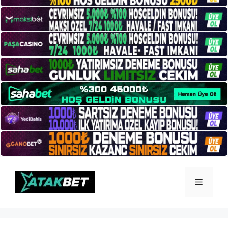
İçeriğe
atla
Menü