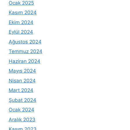
Ocak 2025
Kasım 2024
Ekim 2024
Eylül 2024
Ağustos 2024
Temmuz 2024
Haziran 2024
Mayıs 2024
Nisan 2024
Mart 2024
Şubat 2024
Ocak 2024
Aralık 2023
Kasım 2023