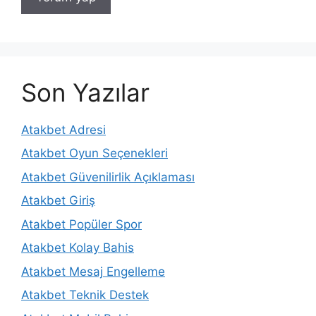
Son Yazılar
Atakbet Adresi
Atakbet Oyun Seçenekleri
Atakbet Güvenilirlik Açıklaması
Atakbet Giriş
Atakbet Popüler Spor
Atakbet Kolay Bahis
Atakbet Mesaj Engelleme
Atakbet Teknik Destek