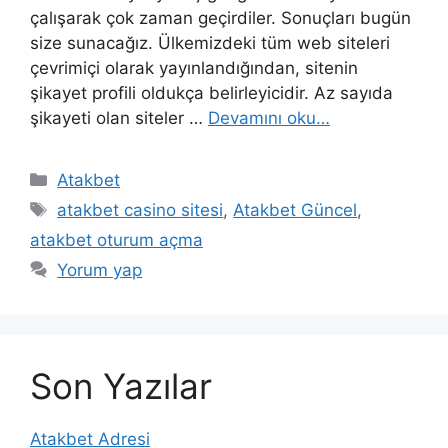
çalışarak çok zaman geçirdiler. Sonuçları bugün
size sunacağız. Ülkemizdeki tüm web siteleri
çevrimiçi olarak yayınlandığından, sitenin
şikayet profili oldukça belirleyicidir. Az sayıda
şikayeti olan siteler …
Devamını oku…
Kategoriler
Atakbet
Etiketler
atakbet casino sitesi
,
Atakbet Güncel
,
atakbet oturum açma
Yorum yap
Son Yazılar
Atakbet Adresi