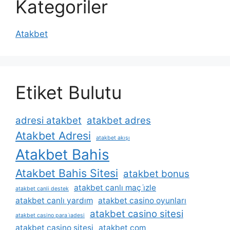
Kategoriler
Atakbet
Etiket Bulutu
adresi atakbet
atakbet adres
Atakbet Adresi
atakbet akışı
Atakbet Bahis
Atakbet Bahis Sitesi
atakbet bonus
atakbet canlı maç i̇zle
atakbet canli destek
atakbet canlı yardım
atakbet casino oyunları
atakbet casino sitesi
atakbet casino para i̇adesi
atakbet casino sitesi
atakbet com