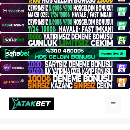
İçeriğe
atla
Menü