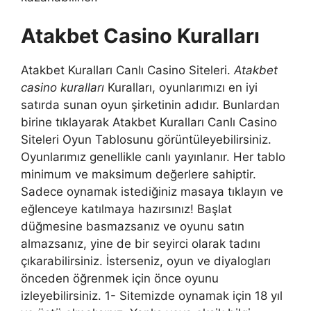
Atakbet Casino Kuralları
Atakbet Kuralları Canlı Casino Siteleri.
Atakbet
casino kuralları
Kuralları, oyunlarımızı en iyi
satırda sunan oyun şirketinin adıdır. Bunlardan
birine tıklayarak Atakbet Kuralları Canlı Casino
Siteleri Oyun Tablosunu görüntüleyebilirsiniz.
Oyunlarımız genellikle canlı yayınlanır. Her tablo
minimum ve maksimum değerlere sahiptir.
Sadece oynamak istediğiniz masaya tıklayın ve
eğlenceye katılmaya hazırsınız! Başlat
düğmesine basmazsanız ve oyunu satın
almazsanız, yine de bir seyirci olarak tadını
çıkarabilirsiniz. İsterseniz, oyun ve diyalogları
önceden öğrenmek için önce oyunu
izleyebilirsiniz. 1- Sitemizde oynamak için 18 yıl