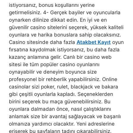
istiyorsanız, bonus koşullarını yerine
getirmelisiniz. 4- Gerçek bayiler ve oyuncularla
oynarken dilinize dikkat edin. En iyi ve en
güvenilir casino sitelerini seçerek, yüksek kaliteli
oyunlara ve harika bonuslara sahip olacaksınız.
Casino sitesinde daha fazla
Atakbet Kayıt
oyun
fırsatına kaydolmak istiyorsanız, bu daha fazla
kazanç anlamına gelir. Canlı bir casino web
sitesi ile tüm popüler casino oyunlarını
oynayabilir ve deneyim boyunca size
profesyonel bir rehberlik yapabilirsiniz. Online
casinolar sizi poker, rulet, blackjack ve bakara
gibi çeşitli oyunlarla kapladı. Seçeneklerden
birini seçerek bu maça güvenebilirsiniz. Bu
oyunlara dalmadan önce, nasıl çalıştıklarını
anlamak size bir avantaj sağlayacak ve başarılı
olmanıza yardımcı olacaktır. Yeni adreslerine
erişerek bu sayfaların tadını çıkarabilirsiniz.