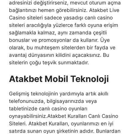
adresinizi değiştirirseniz, mevcut oturum açma
bağlantınızı hemen görebilirsiniz. Atakbet Live
Casino siteleri sadece yasadışı canlı casino
siteleri aracılığıyla yüzlerce farklı oyuna erişim
sağlamakla kalmaz, aynı zamanda çeşitli
bonuslar ve promosyonlar da kullanır. Üye
olarak, bu muhteşem sitelerden bir fayda ve
avantaj dünyasının kilidini açacaksınız. Bu
sitelerin çoğu teşvik sunmaktadır.
Atakbet Mobil Teknoloji
Gelişmiş teknolojinin yardımıyla artık akıllı
telefonunuzda, bilgisayarınızda veya
tabletinizde canlı casino oyunları
oynayabilirsiniz.Atakbet Kuralları Canlı Casino
Siteleri. Atakbet Kuralları, oyunlarımızı en iyi
satırda sunan oyun şirketinin adıdır. Bunlardan