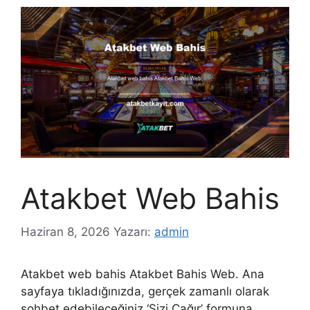
Atakbet Web Bahis
Haziran 8, 2026
Yazarı:
admin
Atakbet web bahis Atakbet Bahis Web. Ana
sayfaya tıkladığınızda, gerçek zamanlı olarak
sohbet edebileceğiniz ‘Sizi Çağır’ formuna