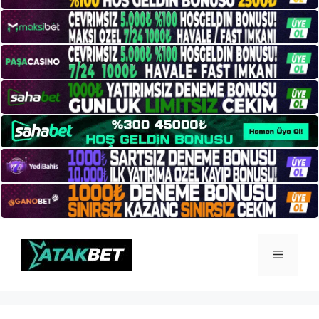
İçeriğe
atla
Menü