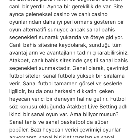
canlı bir yerdir. Ayrıca bir gereklilik de var. Site
ayrıca geleneksel casino ve canlı casino
oyunlarından daha iyi performans gösteren bir
oyun alternatifi sunuyor, ancak sanal bahis
seçenekleri sunarak yukarıda ve öteye gidiyor.
Canlı bahis sitesine kaydolarak, sunduğu tüm
avantajların ve avantajların tadını çıkarabilirsiniz.
Atakbet, canlı bahis sitesinde çeşitli sanal bahis
seçenekleri sunmaktadır. Genel olarak, çevrimiçi
futbol siteleri sanal futbola yüksek bir sıralama
verir. Sanal futbol tamamen görsel ve seslerle
ilgilidir, bu da onu herkesin dikkatini çeken
heyecan verici bir deneyim haline getirir. Futbol
söz konusu olduğunda Atakbet Live Betting adlı
ikinci bir sanal oyun var. Ama biliyor musun?
Sanal tenis ve sanal basketbol da süper
popüler. Bazı heyecan verici çevrimiçi oyunlar
arıyorsanız, sanal bisiklet yarışları ve sanal