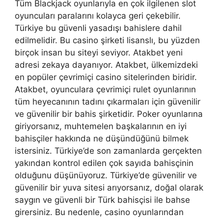
Tüm Blackjack oyunlarıyla en çok ilgilenen slot
oyuncuları paralarını kolayca geri çekebilir.
Türkiye bu güvenli yasadışı bahislere dahil
edilmelidir. Bu casino şirketi lisanslı, bu yüzden
birçok insan bu siteyi seviyor. Atakbet yeni
adresi zekaya dayanıyor. Atakbet, ülkemizdeki
en popüler çevrimiçi casino sitelerinden biridir.
Atakbet, oyunculara çevrimiçi rulet oyunlarının
tüm heyecanının tadını çıkarmaları için güvenilir
ve güvenilir bir bahis şirketidir. Poker oyunlarına
giriyorsanız, muhtemelen başkalarının en iyi
bahisçiler hakkında ne düşündüğünü bilmek
istersiniz. Türkiye’de son zamanlarda gerçekten
yakından kontrol edilen çok sayıda bahisçinin
olduğunu düşünüyoruz. Türkiye’de güvenilir ve
güvenilir bir yuva sitesi arıyorsanız, doğal olarak
saygın ve güvenli bir Türk bahisçisi ile bahse
girersiniz. Bu nedenle, casino oyunlarından