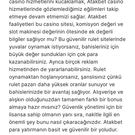
casino hizmetlerini kucaklamak, Atakbet casino
hizmetlerinde gözlemlediğimiz eğilimleri takip
etmeye devam etmemizi sağlar. Atakbet
faaliyetleri bu casino sitesi, komisyon değeri ve
slot makinesi değerinin ötesinde ek değerli
bilgiler sağlıyor mu? Bu güvenilir rulet sitelerinde
yuvalar oynamak istiyorsanız, bahisleriniz için
büyük değer sundukları için çok para
kazanabilirsiniz. Ayrıca birçok reklam
hizmetinden de yararlanabilirsiniz. Rulet
oynamaktan hoşlanıyorsanız, şanslısınız çünkü
rulet pazarı daha yüksek oranlar sunuyor ve
bahislerinizde bir avantaj sağlıyor. Alışverişe ve
alışkın olduğunuzdan tamamen farklı bir bonus
almaya hazır mısınız? Güvenlik yönetimi için bir
lisansa sahip olmanın yanı sıra, nakitle ilgili en
önemli şey bunu nasıl çıkaracağınızdır. Atakbet
para yatırmanın basit ve güvenilir bir yoludur.