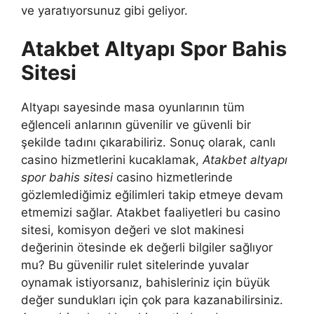
ve yaratıyorsunuz gibi geliyor.
Atakbet Altyapı Spor Bahis
Sitesi
Altyapı sayesinde masa oyunlarının tüm
eğlenceli anlarının güvenilir ve güvenli bir
şekilde tadını çıkarabiliriz. Sonuç olarak, canlı
casino hizmetlerini kucaklamak,
Atakbet altyapı
spor bahis sitesi
casino hizmetlerinde
gözlemlediğimiz eğilimleri takip etmeye devam
etmemizi sağlar. Atakbet faaliyetleri bu casino
sitesi, komisyon değeri ve slot makinesi
değerinin ötesinde ek değerli bilgiler sağlıyor
mu? Bu güvenilir rulet sitelerinde yuvalar
oynamak istiyorsanız, bahisleriniz için büyük
değer sundukları için çok para kazanabilirsiniz.