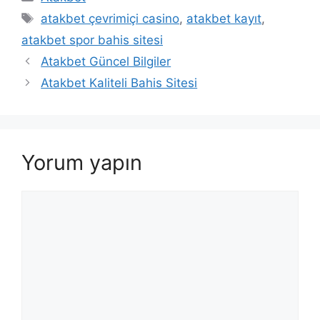
Etiketler
atakbet çevrimiçi casino
,
atakbet kayıt
,
atakbet spor bahis sitesi
Atakbet Güncel Bilgiler
Atakbet Kaliteli Bahis Sitesi
Yorum yapın
Yorum