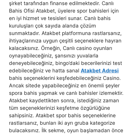
şirket tarafından finanse edilmektedir. Canlı
Bahis Ofisi Atakbet, üyelere spor bahisleri için
en iyi hizmet ve tesisleri sunar. Canlı bahis
kuruluşları çok sayıda alanda çözüm
sunmaktadır. Atakbet platformuna rastlarsanız,
ihtiyaçlarınıza uygun çeşitli seçeneklere hayran
kalacaksınız. Örneğin, Canlı casino oyunları
oynayabileceğiniz, şansınızı yuvalarla
deneyebileceğiniz, bingo’daki becerilerinizi test
edebileceğiniz ve hatta sanal
Atakbet Adresi
bahis seçeneklerini keşfedebileceğiniz Casino.
Ancak sitede yapabileceğiniz en önemli şeyler
spora bahis yapmak ve canlı bahisler izlemektir.
Atakbet kaydettikten sonra, istediğiniz zaman
tüm seçeneklerinizi keşfetme özgürlüğüne
sahipsiniz. Atakbet spor bahis seçeneklerine
rastlarsanız, bunları iki ayrı gruba kategorize
bulacaksınız. İlk sekme, oyun başlamadan önce