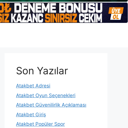
Son Yazılar
Atakbet Adresi
Atakbet Oyun Seçenekleri
Atakbet Güvenilirlik Açıklaması
Atakbet Giriş
Atakbet Popüler Spor