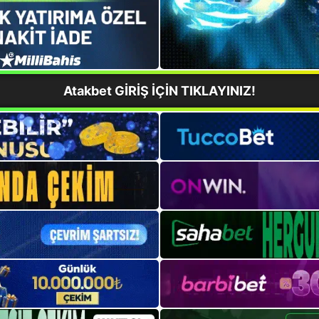
Atakbet GİRİŞ İÇİN TIKLAYINIZ!