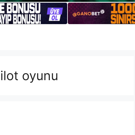
ilot oyunu