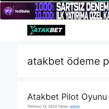
İçeriğe
atla
atakbet ödeme p
Atakbet Pilot Oyunu
Temmuz 13, 2024
Yazarı:
admin