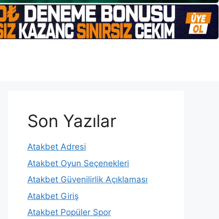
Son Yazılar
Atakbet Adresi
Atakbet Oyun Seçenekleri
Atakbet Güvenilirlik Açıklaması
Atakbet Giriş
Atakbet Popüler Spor