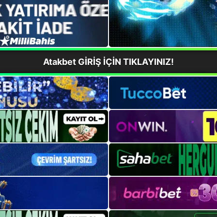
Atakbet GİRİŞ İÇİN TIKLAYINIZ!