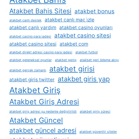
Atakbet Bahis Sitesi
atakbet bonus
atakbet canlı maç i̇zle
atakbet canli destek
atakbet canlı yardım
atakbet casino oyunları
atakbet casino sitesi
atakbet casino para i̇adesi
atakbet casino sitesi
atakbet com
atakbet direkt adresi casino para iadesi
atakbet futbol
atakbet geleneksel oyunlar
atakbet geniş
atakbet geri ödeme akışı
atakbet girisi
atakbet gerçek zamanlı
atakbet giris yap
atakbet giris twitter
Atakbet Giriş
Atakbet Giriş Adresi
atakbet giriş adresi şu nedenle değiştirildi
atakbet giriş süreci
Atakbet Güncel
atakbet güncel adresi
atakbet güvenilir siteler