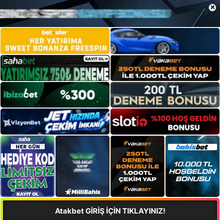
×
Atakbet GİRİŞ İÇİN TIKLAYINIZ!