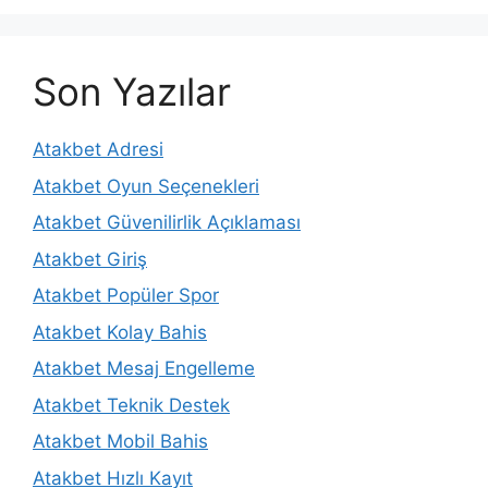
Son Yazılar
Atakbet Adresi
Atakbet Oyun Seçenekleri
Atakbet Güvenilirlik Açıklaması
Atakbet Giriş
Atakbet Popüler Spor
Atakbet Kolay Bahis
Atakbet Mesaj Engelleme
Atakbet Teknik Destek
Atakbet Mobil Bahis
Atakbet Hızlı Kayıt