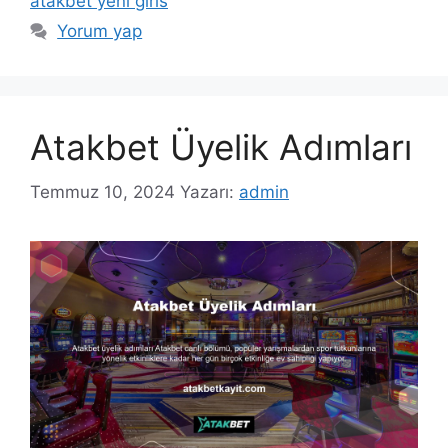
atakbet yeni giris
Yorum yap
Atakbet Üyelik Adımları
Temmuz 10, 2024
Yazarı:
admin