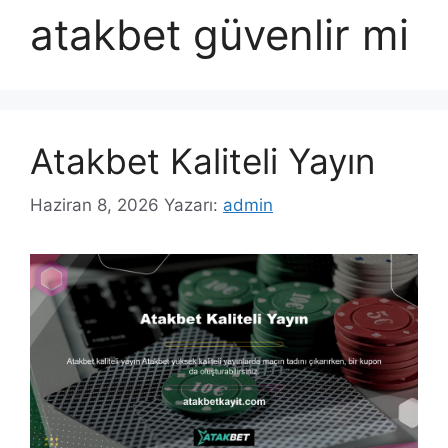
atakbet güvenlir mi
Atakbet Kaliteli Yayın
Haziran 8, 2026
Yazarı:
admin