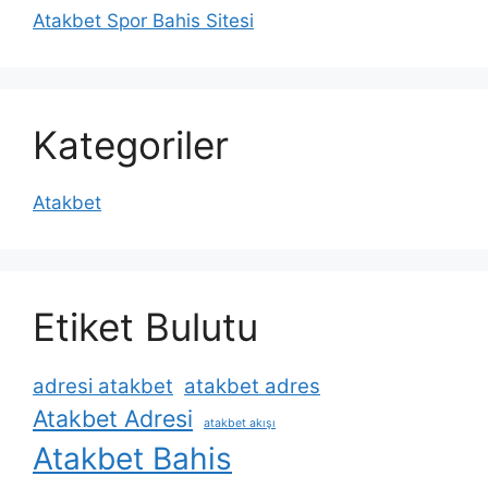
Atakbet Spor Bahis Sitesi
Kategoriler
Atakbet
Etiket Bulutu
adresi atakbet
atakbet adres
Atakbet Adresi
atakbet akışı
Atakbet Bahis