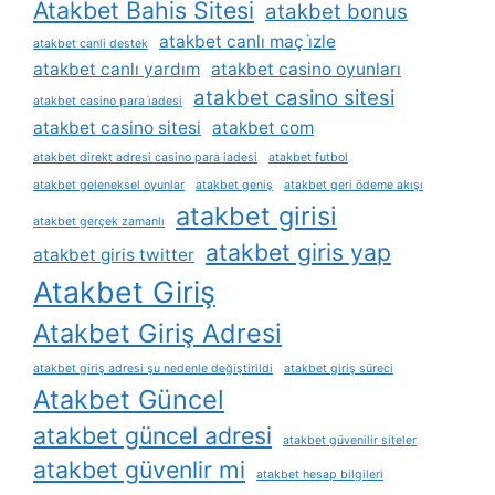
Atakbet Bahis Sitesi
atakbet bonus
atakbet canlı maç i̇zle
atakbet canli destek
atakbet canlı yardım
atakbet casino oyunları
atakbet casino sitesi
atakbet casino para i̇adesi
atakbet casino sitesi
atakbet com
atakbet direkt adresi casino para iadesi
atakbet futbol
atakbet geleneksel oyunlar
atakbet geniş
atakbet geri ödeme akışı
atakbet girisi
atakbet gerçek zamanlı
atakbet giris yap
atakbet giris twitter
Atakbet Giriş
Atakbet Giriş Adresi
atakbet giriş adresi şu nedenle değiştirildi
atakbet giriş süreci
Atakbet Güncel
atakbet güncel adresi
atakbet güvenilir siteler
atakbet güvenlir mi
atakbet hesap bilgileri