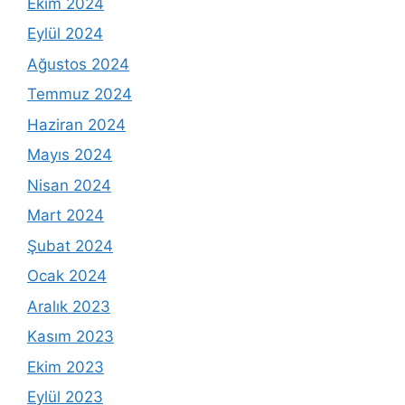
Ekim 2024
Eylül 2024
Ağustos 2024
Temmuz 2024
Haziran 2024
Mayıs 2024
Nisan 2024
Mart 2024
Şubat 2024
Ocak 2024
Aralık 2023
Kasım 2023
Ekim 2023
Eylül 2023