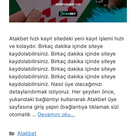
Atakbet hızlı kayıt sitedeki yeni kayıt işlemi hızlı
ve kolaydır. Birkaç dakika içinde siteye
kaydolabilirsiniz. Birkaç dakika içinde siteye
kaydolabilirsiniz. Birkaç dakika içinde siteye
kaydolabilirsiniz. Birkaç dakika içinde siteye
kaydolabilirsiniz. Birkaç dakika içinde siteye
kaydolabilirsiniz. Nasıl üye olacağımızı
detaylandırmak istiyoruz. Her şeyden önce,
yukarıdaki bağlantıyı kullanarak Atakbet üye
sayfasına giriş yapın (bağlantıya tıklamak sizi
otomatik …
Devamını oku…
Kategoriler
Atakbet