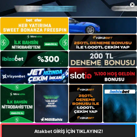
×
Atakbet GİRİŞ İÇİN TIKLAYINIZ!