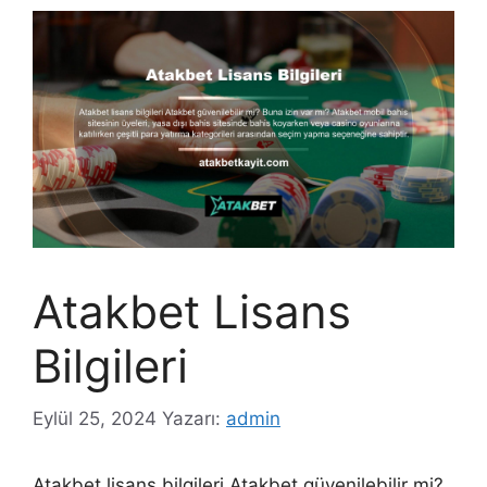
Atakbet Lisans
Bilgileri
Eylül 25, 2024
Yazarı:
admin
Atakbet lisans bilgileri Atakbet güvenilebilir mi?