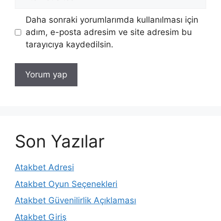
sitesi
Daha sonraki yorumlarımda kullanılması için
adım, e-posta adresim ve site adresim bu
tarayıcıya kaydedilsin.
Son Yazılar
Atakbet Adresi
Atakbet Oyun Seçenekleri
Atakbet Güvenilirlik Açıklaması
Atakbet Giriş