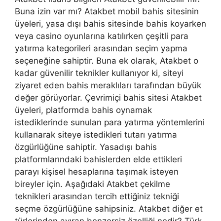
Buna izin var mı? Atakbet mobil bahis sitesinin
üyeleri, yasa dışı bahis sitesinde bahis koyarken
veya casino oyunlarına katılırken çeşitli para
yatırma kategorileri arasından seçim yapma
seçeneğine sahiptir. Buna ek olarak, Atakbet o
kadar güvenilir teknikler kullanıyor ki, siteyi
ziyaret eden bahis meraklıları tarafından büyük
değer görüyorlar. Çevrimiçi bahis sitesi Atakbet
üyeleri, platformda bahis oynamak
istediklerinde sunulan para yatırma yöntemlerini
kullanarak siteye istedikleri tutarı yatırma
özgürlüğüne sahiptir. Yasadışı bahis
platformlarındaki bahislerden elde ettikleri
parayı kişisel hesaplarına taşımak isteyen
bireyler için. Aşağıdaki Atakbet çekilme
teknikleri arasından tercih ettiğiniz tekniği
seçme özgürlüğüne sahipsiniz. Atakbet diğer et