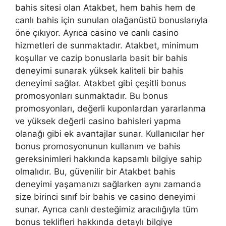
bahis sitesi olan Atakbet, hem bahis hem de
canlı bahis için sunulan olağanüstü bonuslarıyla
öne çıkıyor. Ayrıca casino ve canlı casino
hizmetleri de sunmaktadır. Atakbet, minimum
koşullar ve cazip bonuslarla basit bir bahis
deneyimi sunarak yüksek kaliteli bir bahis
deneyimi sağlar. Atakbet gibi çeşitli bonus
promosyonları sunmaktadır. Bu bonus
promosyonları, değerli kuponlardan yararlanma
ve yüksek değerli casino bahisleri yapma
olanağı gibi ek avantajlar sunar. Kullanıcılar her
bonus promosyonunun kullanım ve bahis
gereksinimleri hakkında kapsamlı bilgiye sahip
olmalıdır. Bu, güvenilir bir Atakbet bahis
deneyimi yaşamanızı sağlarken aynı zamanda
size birinci sınıf bir bahis ve casino deneyimi
sunar. Ayrıca canlı desteğimiz aracılığıyla tüm
bonus teklifleri hakkında detaylı bilgiye