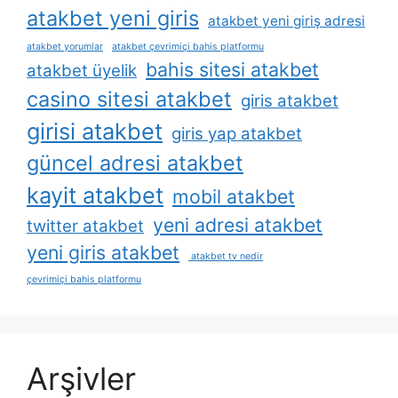
atakbet yeni giris
atakbet yeni giriş adresi
atakbet yorumlar
atakbet çevrimiçi bahis platformu
bahis sitesi atakbet
atakbet üyelik
casino sitesi atakbet
giris atakbet
girisi atakbet
giris yap atakbet
güncel adresi atakbet
kayit atakbet
mobil atakbet
yeni adresi atakbet
twitter atakbet
yeni giris atakbet
atakbet tv nedir
çevrimiçi bahis platformu
Arşivler