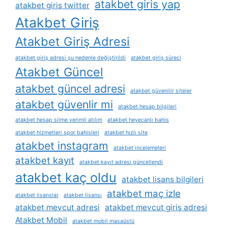
atakbet giris yap
atakbet giris twitter
Atakbet Giriş
Atakbet Giriş Adresi
atakbet giriş adresi şu nedenle değiştirildi
atakbet giriş süreci
Atakbet Güncel
atakbet güncel adresi
atakbet güvenilir siteler
atakbet güvenlir mi
atakbet hesap bilgileri
atakbet hesap silme verimli atılım
atakbet heyecanlı bahis
atakbet hizmetleri spor bahisleri
atakbet hızlı site
atakbet instagram
atakbet i̇ncelemeleri
atakbet kayıt
atakbet kayıt adresi güncellendi
atakbet kaç oldu
atakbet lisans bilgileri
atakbet maç izle
atakbet lisanslar
atakbet lisansı
atakbet mevcut adresi
atakbet mevcut giriş adresi
Atakbet Mobil
atakbet mobil masaüstü