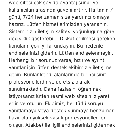
web sitesi çok sayıda avantaj sunar ve
kullanıcıları arasında güveni artırır. Haftanın 7
günü, 7/24 her zaman size yardımcı olmaya
hazırız. Lütfen hizmetlerimizden yararlanın.
Sisteminizin iletişim kalitesi yoğunluğuna göre
değişiklik gösterebilir. Dikkat edilmesi gereken
konuların çok iyi farkındayım. Bu nedenle
endişelerinizi giderin. Lütfen endişelenmeyin.
Herhangi bir sorunuz varsa, hızlı ve ayrıntılı
yanıtlar için lütfen destek ekibimizle iletişime
geçin. Bunlar kendi alanlarında birinci sınıf
profesyonellerdir ve ücretsiz olarak
sunulmaktadır. Daha fazlasını öğrenmek
istiyorsanız lütfen resmî web sitesini ziyaret
edin ve oturun. Ekibimiz, her türlü soruyu
yanıtlamaya veya destek sunmaya her zaman
hazır olan yüksek vasıflı profesyonellerden
oluşur. Atakbet ile ilgili endişelerinizi gidermek