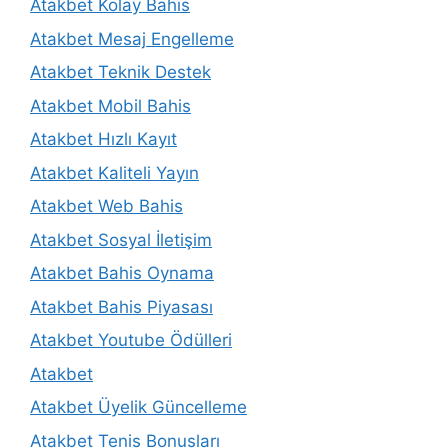
Atakbet Kolay Bahis
Atakbet Mesaj Engelleme
Atakbet Teknik Destek
Atakbet Mobil Bahis
Atakbet Hızlı Kayıt
Atakbet Kaliteli Yayın
Atakbet Web Bahis
Atakbet Sosyal İletişim
Atakbet Bahis Oynama
Atakbet Bahis Piyasası
Atakbet Youtube Ödülleri
Atakbet
Atakbet Üyelik Güncelleme
Atakbet Tenis Bonusları