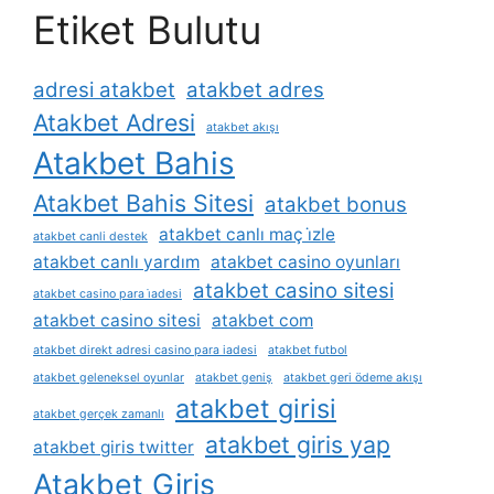
Etiket Bulutu
adresi atakbet
atakbet adres
Atakbet Adresi
atakbet akışı
Atakbet Bahis
Atakbet Bahis Sitesi
atakbet bonus
atakbet canlı maç i̇zle
atakbet canli destek
atakbet canlı yardım
atakbet casino oyunları
atakbet casino sitesi
atakbet casino para i̇adesi
atakbet casino sitesi
atakbet com
atakbet direkt adresi casino para iadesi
atakbet futbol
atakbet geleneksel oyunlar
atakbet geniş
atakbet geri ödeme akışı
atakbet girisi
atakbet gerçek zamanlı
atakbet giris yap
atakbet giris twitter
Atakbet Giriş