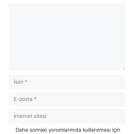
Yorum
İsim
E-
posta
İnternet
sitesi
Daha sonraki yorumlarımda kullanılması için