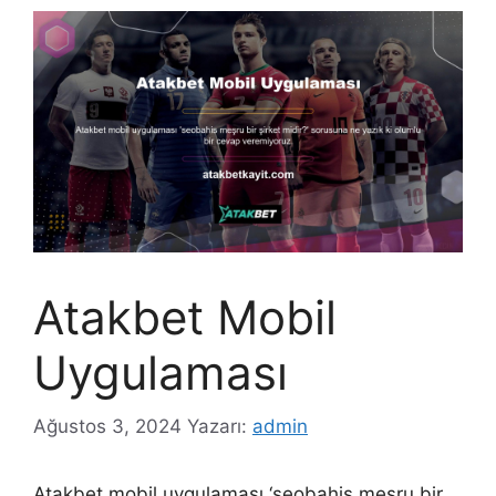
Atakbet Mobil
Uygulaması
Ağustos 3, 2024
Yazarı:
admin
Atakbet mobil uygulaması ‘seobahis meşru bir