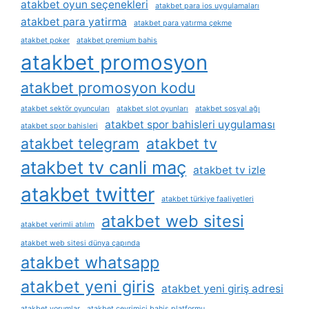
atakbet oyun seçenekleri
atakbet para ios uygulamaları
atakbet para yatirma
atakbet para yatırma çekme
atakbet poker
atakbet premium bahis
atakbet promosyon
atakbet promosyon kodu
atakbet sektör oyuncuları
atakbet slot oyunları
atakbet sosyal ağı
atakbet spor bahisleri uygulaması
atakbet spor bahisleri
atakbet telegram
atakbet tv
atakbet tv canli maç
atakbet tv izle
atakbet twitter
atakbet türkiye faaliyetleri
atakbet web sitesi
atakbet verimli atılım
atakbet web sitesi dünya çapında
atakbet whatsapp
atakbet yeni giris
atakbet yeni giriş adresi
atakbet yorumlar
atakbet çevrimiçi bahis platformu