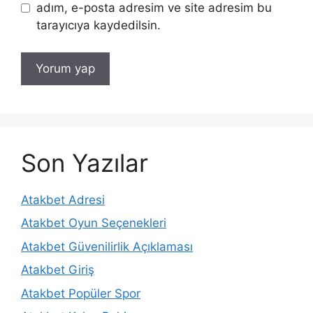
adım, e-posta adresim ve site adresim bu
tarayıcıya kaydedilsin.
Son Yazılar
Atakbet Adresi
Atakbet Oyun Seçenekleri
Atakbet Güvenilirlik Açıklaması
Atakbet Giriş
Atakbet Popüler Spor