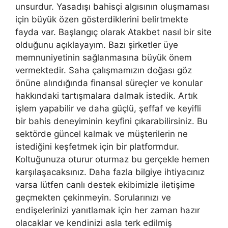
unsurdur. Yasadışı bahisçi algısının oluşmaması
için büyük özen gösterdiklerini belirtmekte
fayda var. Başlangıç ​​olarak Atakbet nasıl bir site
olduğunu açıklayayım. Bazı şirketler üye
memnuniyetinin sağlanmasına büyük önem
vermektedir. Saha çalışmamızın doğası göz
önüne alındığında finansal süreçler ve konular
hakkındaki tartışmalara dalmak istedik. Artık
işlem yapabilir ve daha güçlü, şeffaf ve keyifli
bir bahis deneyiminin keyfini çıkarabilirsiniz. Bu
sektörde güncel kalmak ve müşterilerin ne
istediğini keşfetmek için bir platformdur.
Koltuğunuza oturur oturmaz bu gerçekle hemen
karşılaşacaksınız. Daha fazla bilgiye ihtiyacınız
varsa lütfen canlı destek ekibimizle iletişime
geçmekten çekinmeyin. Sorularınızı ve
endişelerinizi yanıtlamak için her zaman hazır
olacaklar ve kendinizi asla terk edilmiş