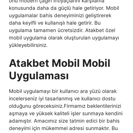
onu modern çağın ihtiyaçlarını karşılama
konusunda daha da güçlü hale getiriyor. Mobil
uygulamalar bahis deneyiminizi geliştirerek
daha keyifli ve kullanışlı hale getirir. Bu
uygulama tamamen ücretsizdir. Atakbet özel
mobil uygulama olarak oluşturulan uygulamayı
yükleyebilirsiniz.
Atakbet Mobil Mobil
Uygulaması
Mobil uygulamayı bir kullanıcı ara yüzü olarak
incelerseniz iyi tasarlanmış ve kullanıcı dostu
olduğunu göreceksiniz.Firmamız beklentilerinizi
aşmaya ve yüksek kaliteli işler sunmaya kendini
adamıştır. Amacımız size tatmin edici bir bahis
deneyimi için mükemmel adresi sunmaktır. Bu