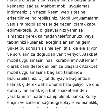
nerede olursanız olun işletmenizle bağlantıda
kalmanızı sağlar. Atakbet mobil uygulaması
indirmeniz için hazır. Resmî web sitesine
erişebilir ve indirebilirsiniz. Mobil uygulamaların
yanı sıra mobil adresler de geçerli olarak kabul
edilmektedir. Bu bilgisayarınızı yanınıza
almanıza gerek kalmadan telefonunuzu veya
tabletinizi kullanabileceğiniz anlamına gelir.
Şirket bu soruları sizinle aynı titizlikle ele alıyor
ve sorularınıza doğrudan yanıt veriyor. Atakbet
mobil uygulamasını nasıl kurabilirim? Alternatif
olarak canlı destek ekibimize ulaşarak Atakbet
mobil uygulamasına bağlantı talebinde
bulunabilirsiniz. Dijital dünyayla bağlantıda
kalmak giderek daha önemli hale geliyor ve onu
daha iyi anlamak için bahis şirketlerinden
yararlanma fırsatına sahip olmak harika. Kolay
erişim ve izinlerin sağladığı kolaylık ve esneklik,