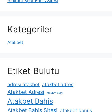
Atakbet Spor Bahis Sitesi
Kategoriler
Atakbet
Etiket Bulutu
adresi atakbet
atakbet adres
Atakbet Adresi
atakbet akışı
Atakbet Bahis
Atakbet Bahis Sitesi
atakbet bonus