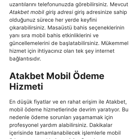
uzantılarını telefonunuzda görebilirsiniz. Mevcut
Atakbet mobil giriş adresi
giriş adresinize sahip
olduğunuz sürece her yerde keyfini
çıkarabilirsiniz. Masaüstü bahis seçeneklerinin
yanı sıra mobil bahis etkinliklerini ve
güncellemelerini de başlatabilirsiniz. Mükemmel
hizmet için ihtiyacınız olan tek şey internet
bağlantısıdır.
Atakbet Mobil Ödeme
Hizmeti
En düşük fiyatlar ve en rahat erişim ile Atakbet,
mobil ödeme hizmetlerinde devrim yaratıyor. Bu
nedenle ödeme sorunları yaşamamak için
profesyonel yardım alabilirsiniz. Dakikalar
içerisinde tamamlanabilecek işlemlerle mobil