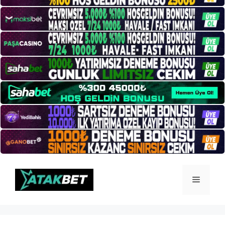
İçeriğe
atla
Menü