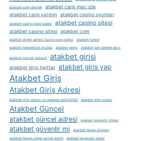
atakbet canlı maç i̇zle
atakbet canli destek
atakbet canlı yardım
atakbet casino oyunları
atakbet casino sitesi
atakbet casino para i̇adesi
atakbet casino sitesi
atakbet com
atakbet direkt adresi casino para iadesi
atakbet futbol
atakbet geleneksel oyunlar
atakbet geniş
atakbet geri ödeme akışı
atakbet girisi
atakbet gerçek zamanlı
atakbet giris yap
atakbet giris twitter
Atakbet Giriş
Atakbet Giriş Adresi
atakbet giriş adresi şu nedenle değiştirildi
atakbet giriş süreci
Atakbet Güncel
atakbet güncel adresi
atakbet güvenilir siteler
atakbet güvenlir mi
atakbet hesap bilgileri
atakbet hesap silme verimli atılım
atakbet heyecanlı bahis