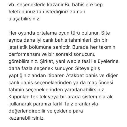
vb. seçeneklerle kazanır.Bu bahislere cep
telefonunuzdan istediğiniz zaman
ulaşabilirsiniz.
Her oyunda ortalama oyun türü bulunur. Site
ayrıca daha iyi canlı bahis tahminleri için bir
istatistik bölümüne sahiptir. Burada her takımın
performansını ve bir sonraki sonucunu
görebilirsiniz. Şirket, yeni web sitesi ile üyelerine
daha fazla seçenek sunuyor. Siteye giriş
yaptığınız andan itibaren Atakbet bahis ve diğer
canlı bahis seçeneklerinden ya da maç öncesi
tahmin seçeneklerinden yararlanabilirsiniz.
Kuponları tek tek veya bir arada sistem olarak
kullanarak paranızı farklı faiz oranlarıyla
değerlendirebilir ve çeklerle para
kazanabilirsiniz.