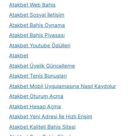
Atakbet Web Bahis
Atakbet Sosyal İletişim
Atakbet Bahis Oynama
Atakbet Bahis Piyasası
Atakbet Youtube Ödülleri
Atakbet
Atakbet Üyelik Güncelleme
Atakbet Tenis Bonusları
Atakbet Mobil Uygulamasına Nasıl Kaydolur
Atakbet Oturum Açma
Atakbet Hesap Açma
Atakbet Yeni Adresi İle Hızlı Erişim
Atakbet Kaliteli Bahis Sitesi