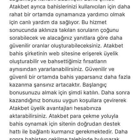
Atakbet ayrıca bahislerinizi kullanıcıları için daha
rahat bir ortamda oynamanıza yardımcı olmak
için canlı yardım da sağlıyor. Bu hizmet
sonucunda aklınıza takılan soruların çoğunu
sorabilecek ve alacağınız yanıtlara göre daha
güvenilir oranlar oluşturabileceksiniz. Atakbet
bahis şirketinin web sitesine erişerek üyelik
oluşturabilir ve bahsettiğimiz fırsatların
aynısından yararlanabilirsiniz. Güvenilir ve
güvenli bir ortamda bahis yaparsanız daha fazla
kazanma şansınız artacaktır. Başlangıç ​​
bonusunuzu almak için şimdi katılın. Daha sonra
kazandığınız bonusu uygun koşullara çevirerek
Atakbet üyelik avantajları hesabınıza
aktarabilirsiniz. Atakbet para çekme yoluyla
bahis oynamak için sitenin doğrudan destek
hattı ile bağlantı kurmanız gerekmektedir. Daha
sonra bahisten çekilme talebinde bulunarak