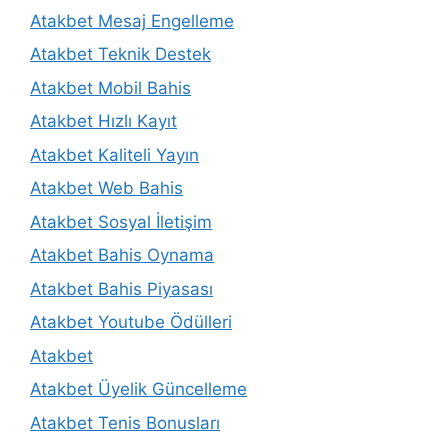
Atakbet Mesaj Engelleme
Atakbet Teknik Destek
Atakbet Mobil Bahis
Atakbet Hızlı Kayıt
Atakbet Kaliteli Yayın
Atakbet Web Bahis
Atakbet Sosyal İletişim
Atakbet Bahis Oynama
Atakbet Bahis Piyasası
Atakbet Youtube Ödülleri
Atakbet
Atakbet Üyelik Güncelleme
Atakbet Tenis Bonusları