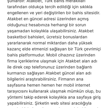
şunlardır: Atakbet, Türk bahis meraklıları
tarafından oldukça tercih edildiği için sıklıkla
engellenen ve yeri değiştirilen bir bahis sitesidir.
Atakbet en güncel adresi üzerinden açmış
olduğunuz hesabınıza herhangi bir sorun
yaşamadan kolaylıkla ulaşabilirsiniz. Atakbet
basketbol bahisleri, ücretsiz bonuslardan
yararlanarak normal miktardan daha yüksek
kazanç elde etmenizi sağlayan bir Türk çevrimiçi
bahis platformudur. Mobil cihazınız üzerinden
firma içeriklerine ulaşmak için Atakbet alan adı
ile direk cep telefonunuz üzerinden bağlantı
kurmanızı sağlayan Atakbet güncel alan adı
bilgilerini araştırabilirsiniz. Firmanın ana
sayfasına hemen hemen her mobil internet
tarayıcısını kullanarak ulaşmak mümkün olup, bu
yöntemi takip ederek kolaylıkla ana sayfaya giriş
yapabilirsiniz. Şirketin web sitesi aracılığıyla