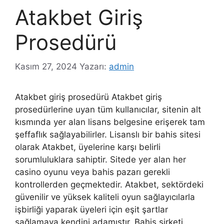
Atakbet Giriş
Prosedürü
Kasım 27, 2024
Yazarı:
admin
Atakbet giriş prosedürü Atakbet giriş
prosedürlerine uyan tüm kullanıcılar, sitenin alt
kısmında yer alan lisans belgesine erişerek tam
şeffaflık sağlayabilirler. Lisanslı bir bahis sitesi
olarak Atakbet, üyelerine karşı belirli
sorumluluklara sahiptir. Sitede yer alan her
casino oyunu veya bahis pazarı gerekli
kontrollerden geçmektedir. Atakbet, sektördeki
güvenilir ve yüksek kaliteli oyun sağlayıcılarla
işbirliği yaparak üyeleri için eşit şartlar
sağlamaya kendini adamıştır. Bahis şirketi