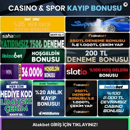
×
Atakbet GİRİŞ İÇİN TIKLAYINIZ!