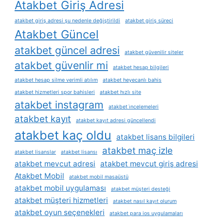
Atakbet Giriş Adresi
atakbet giriş adresi şu nedenle değiştirildi
atakbet giriş süreci
Atakbet Güncel
atakbet güncel adresi
atakbet güvenilir siteler
atakbet güvenlir mi
atakbet hesap bilgileri
atakbet hesap silme verimli atılım
atakbet heyecanlı bahis
atakbet hizmetleri spor bahisleri
atakbet hızlı site
atakbet instagram
atakbet i̇ncelemeleri
atakbet kayıt
atakbet kayıt adresi güncellendi
atakbet kaç oldu
atakbet lisans bilgileri
atakbet maç izle
atakbet lisanslar
atakbet lisansı
atakbet mevcut adresi
atakbet mevcut giriş adresi
Atakbet Mobil
atakbet mobil masaüstü
atakbet mobil uygulaması
atakbet müşteri desteği
atakbet müşteri hizmetleri
atakbet nasıl kayıt olurum
atakbet oyun seçenekleri
atakbet para ios uygulamaları