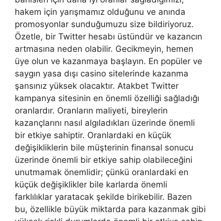
hakem için yarışmamız olduğunu ve anında
promosyonlar sunduğumuzu size bildiriyoruz.
Özetle, bir Twitter hesabı üstündür ve kazancın
artmasına neden olabilir. Gecikmeyin, hemen
üye olun ve kazanmaya başlayın. En popüler ve
saygın yasa dışı casino sitelerinde kazanma
şansınız yüksek olacaktır. Atakbet Twitter
kampanya sitesinin en önemli özelliği sağladığı
oranlardır. Oranların maliyeti, bireylerin
kazançlarını nasıl algıladıkları üzerinde önemli
bir etkiye sahiptir. Oranlardaki en küçük
değişikliklerin bile müşterinin finansal sonucu
üzerinde önemli bir etkiye sahip olabileceğini
unutmamak önemlidir; çünkü oranlardaki en
küçük değişiklikler bile karlarda önemli
farklılıklar yaratacak şekilde birikebilir. Bazen
bu, özellikle büyük miktarda para kazanmak gibi