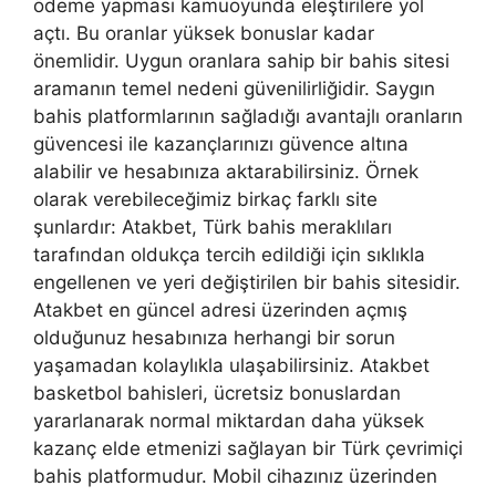
ödeme yapması kamuoyunda eleştirilere yol
açtı. Bu oranlar yüksek bonuslar kadar
önemlidir. Uygun oranlara sahip bir bahis sitesi
aramanın temel nedeni güvenilirliğidir. Saygın
bahis platformlarının sağladığı avantajlı oranların
güvencesi ile kazançlarınızı güvence altına
alabilir ve hesabınıza aktarabilirsiniz. Örnek
olarak verebileceğimiz birkaç farklı site
şunlardır: Atakbet, Türk bahis meraklıları
tarafından oldukça tercih edildiği için sıklıkla
engellenen ve yeri değiştirilen bir bahis sitesidir.
Atakbet en güncel adresi üzerinden açmış
olduğunuz hesabınıza herhangi bir sorun
yaşamadan kolaylıkla ulaşabilirsiniz. Atakbet
basketbol bahisleri, ücretsiz bonuslardan
yararlanarak normal miktardan daha yüksek
kazanç elde etmenizi sağlayan bir Türk çevrimiçi
bahis platformudur. Mobil cihazınız üzerinden