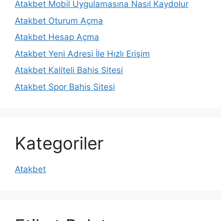
Atakbet Mobil Uygulamasına Nasıl Kaydolur
Atakbet Oturum Açma
Atakbet Hesap Açma
Atakbet Yeni Adresi İle Hızlı Erişim
Atakbet Kaliteli Bahis Sitesi
Atakbet Spor Bahis Sitesi
Kategoriler
Atakbet