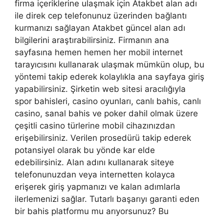
firma içeriklerine ulaşmak için Atakbet alan adı
ile direk cep telefonunuz üzerinden bağlantı
kurmanızı sağlayan Atakbet güncel alan adı
bilgilerini araştırabilirsiniz. Firmanın ana
sayfasına hemen hemen her mobil internet
tarayıcısını kullanarak ulaşmak mümkün olup, bu
yöntemi takip ederek kolaylıkla ana sayfaya giriş
yapabilirsiniz. Şirketin web sitesi aracılığıyla
spor bahisleri, casino oyunları, canlı bahis, canlı
casino, sanal bahis ve poker dahil olmak üzere
çeşitli casino türlerine mobil cihazınızdan
erişebilirsiniz. Verilen prosedürü takip ederek
potansiyel olarak bu yönde kar elde
edebilirsiniz. Alan adını kullanarak siteye
telefonunuzdan veya internetten kolayca
erişerek giriş yapmanızı ve kalan adımlarla
ilerlemenizi sağlar. Tutarlı başarıyı garanti eden
bir bahis platformu mu arıyorsunuz? Bu