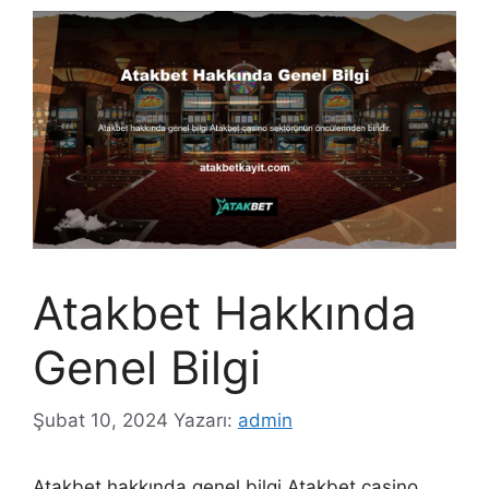
Atakbet Hakkında
Genel Bilgi
Şubat 10, 2024
Yazarı:
admin
Atakbet hakkında genel bilgi Atakbet casino