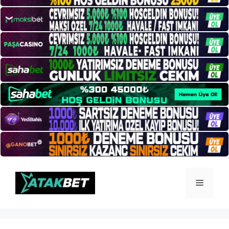
İçeriğe
atla
Menü