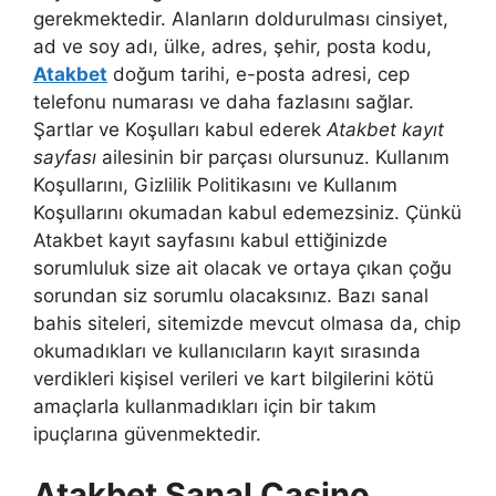
gerekmektedir. Alanların doldurulması cinsiyet,
ad ve soy adı, ülke, adres, şehir, posta kodu,
Atakbet
doğum tarihi, e-posta adresi, cep
telefonu numarası ve daha fazlasını sağlar.
Şartlar ve Koşulları kabul ederek
Atakbet kayıt
sayfası
ailesinin bir parçası olursunuz. Kullanım
Koşullarını, Gizlilik Politikasını ve Kullanım
Koşullarını okumadan kabul edemezsiniz. Çünkü
Atakbet kayıt sayfasını kabul ettiğinizde
sorumluluk size ait olacak ve ortaya çıkan çoğu
sorundan siz sorumlu olacaksınız. Bazı sanal
bahis siteleri, sitemizde mevcut olmasa da, chip
okumadıkları ve kullanıcıların kayıt sırasında
verdikleri kişisel verileri ve kart bilgilerini kötü
amaçlarla kullanmadıkları için bir takım
ipuçlarına güvenmektedir.
Atakbet Sanal Casino