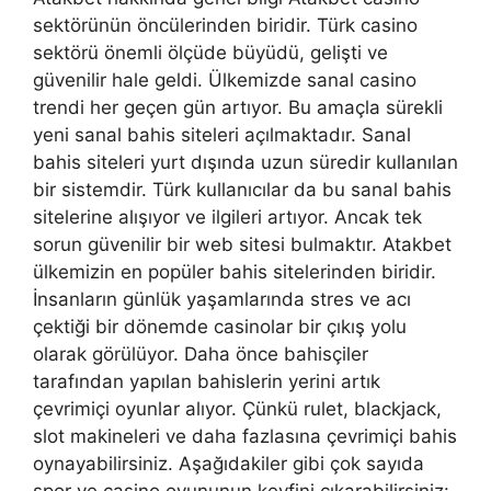
sektörünün öncülerinden biridir. Türk casino
sektörü önemli ölçüde büyüdü, gelişti ve
güvenilir hale geldi. Ülkemizde sanal casino
trendi her geçen gün artıyor. Bu amaçla sürekli
yeni sanal bahis siteleri açılmaktadır. Sanal
bahis siteleri yurt dışında uzun süredir kullanılan
bir sistemdir. Türk kullanıcılar da bu sanal bahis
sitelerine alışıyor ve ilgileri artıyor. Ancak tek
sorun güvenilir bir web sitesi bulmaktır. Atakbet
ülkemizin en popüler bahis sitelerinden biridir.
İnsanların günlük yaşamlarında stres ve acı
çektiği bir dönemde casinolar bir çıkış yolu
olarak görülüyor. Daha önce bahisçiler
tarafından yapılan bahislerin yerini artık
çevrimiçi oyunlar alıyor. Çünkü rulet, blackjack,
slot makineleri ve daha fazlasına çevrimiçi bahis
oynayabilirsiniz. Aşağıdakiler gibi çok sayıda