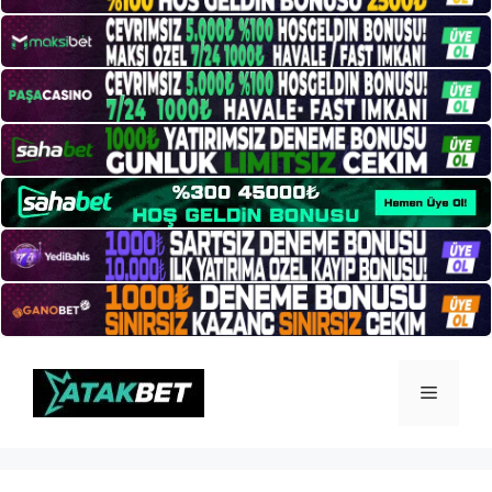
İçeriğe
atla
Menü