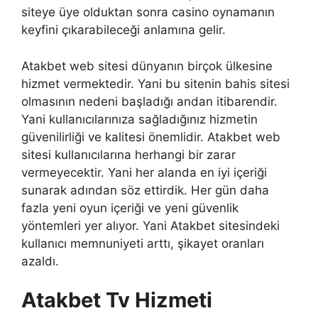
siteye üye olduktan sonra casino oynamanın
keyfini çıkarabileceği anlamına gelir.
Atakbet web sitesi dünyanın birçok ülkesine
hizmet vermektedir. Yani bu sitenin bahis sitesi
olmasının nedeni başladığı andan itibarendir.
Yani kullanıcılarınıza sağladığınız hizmetin
güvenilirliği ve kalitesi önemlidir. Atakbet web
sitesi kullanıcılarına herhangi bir zarar
vermeyecektir. Yani her alanda en iyi içeriği
sunarak adından söz ettirdik. Her gün daha
fazla yeni oyun içeriği ve yeni güvenlik
yöntemleri yer alıyor. Yani Atakbet sitesindeki
kullanıcı memnuniyeti arttı, şikayet oranları
azaldı.
Atakbet Tv Hizmeti