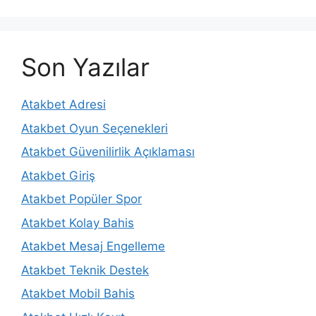
Son Yazılar
Atakbet Adresi
Atakbet Oyun Seçenekleri
Atakbet Güvenilirlik Açıklaması
Atakbet Giriş
Atakbet Popüler Spor
Atakbet Kolay Bahis
Atakbet Mesaj Engelleme
Atakbet Teknik Destek
Atakbet Mobil Bahis