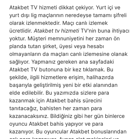
Atakbet TV hizmeti dikkat çekiyor. Yurt içi ve
yurt dışı lig maçlarının neredeyse tamamı şifreli
olarak izlenmektedir. Maçı canlı izlemek
ücretlidir.
Atakbet tv hizmeti
TV’nin buna ihtiyacı
yoktur. Müşteri memnuniyetini her zaman ön
planda tutan şirket, üyesi veya hesabı
olmayanların da maçları canlı izlemesine olanak
sağlıyor. Yapmanız gereken ana sayfadaki
Atakbet TV butonuna bir kez tıklamak. Bu
şekilde, ilgili hizmetlere erişim, halihazırda
başarıyla geliştirilmiş yeni bir etki alanından
elde edilebilir. Bu yazımızda sizlere para
kazanmak için Atakbet bahis sürecini
tanıtacağız, bahisten her zaman para
kazanacaksınız. Bildiğiniz gibi her gün binlerce
oyuncu Atakbet bahis yapıyor ve para
kazanıyor. Bu oyuncular Atakbet bonuslarından