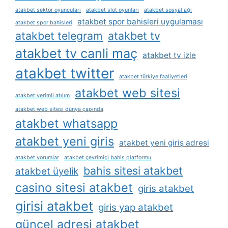
atakbet sektör oyuncuları
atakbet slot oyunları
atakbet sosyal ağı
atakbet spor bahisleri uygulaması
atakbet spor bahisleri
atakbet telegram
atakbet tv
atakbet tv canli maç
atakbet tv izle
atakbet twitter
atakbet türkiye faaliyetleri
atakbet web sitesi
atakbet verimli atılım
atakbet web sitesi dünya çapında
atakbet whatsapp
atakbet yeni giris
atakbet yeni giriş adresi
atakbet yorumlar
atakbet çevrimiçi bahis platformu
bahis sitesi atakbet
atakbet üyelik
casino sitesi atakbet
giris atakbet
girisi atakbet
giris yap atakbet
güncel adresi atakbet