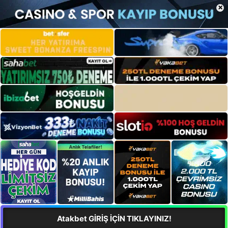
×
Atakbet GİRİŞ İÇİN TIKLAYINIZ!