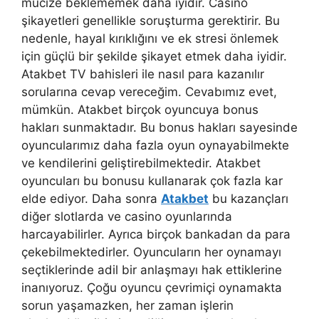
mucize beklememek daha iyidir. Casino
şikayetleri genellikle soruşturma gerektirir. Bu
nedenle, hayal kırıklığını ve ek stresi önlemek
için güçlü bir şekilde şikayet etmek daha iyidir.
Atakbet TV bahisleri ile nasıl para kazanılır
sorularına cevap vereceğim. Cevabımız evet,
mümkün. Atakbet birçok oyuncuya bonus
hakları sunmaktadır. Bu bonus hakları sayesinde
oyuncularımız daha fazla oyun oynayabilmekte
ve kendilerini geliştirebilmektedir. Atakbet
oyuncuları bu bonusu kullanarak çok fazla kar
elde ediyor. Daha sonra
Atakbet
bu kazançları
diğer slotlarda ve casino oyunlarında
harcayabilirler. Ayrıca birçok bankadan da para
çekebilmektedirler. Oyuncuların her oynamayı
seçtiklerinde adil bir anlaşmayı hak ettiklerine
inanıyoruz. Çoğu oyuncu çevrimiçi oynamakta
sorun yaşamazken, her zaman işlerin