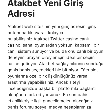
Atakbet Yeni Giriş
Adresi
Atakbet web sitesinin yeni giriş adresini giriş
butonuna tıklayarak kolayca
bulabilirsiniz.Atakbet Twitter casino canlı
casino, sanal oyunlardan yoksun, kapsamlı bir
canlı sistem sunuyor ve bu da onu canlı bir oyun
deneyimi arayan bireyler için ideal bir seçim
haline getiriyor. Atakbet sağlayıcılarının sunduğu
geniş bahis seçenekleri hiç bitmiyor. Eğer slot
oyunlarına özel bir düşkünlüğünüz varsa
araştırma yapabilirsiniz. Ancak siteyi
incelediğinizde başka bir platformla bağlantı
olduğunu fark ediyorsunuz. En son bahis
etkinlikleriyle ilgili güncellemeleri alacağınız
bahis forumu sosyal medya hesaplarımıza