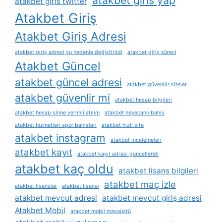
atakbet giris yap
atakbet giris twitter
Atakbet Giriş
Atakbet Giriş Adresi
atakbet giriş adresi şu nedenle değiştirildi
atakbet giriş süreci
Atakbet Güncel
atakbet güncel adresi
atakbet güvenilir siteler
atakbet güvenlir mi
atakbet hesap bilgileri
atakbet hesap silme verimli atılım
atakbet heyecanlı bahis
atakbet hizmetleri spor bahisleri
atakbet hızlı site
atakbet instagram
atakbet i̇ncelemeleri
atakbet kayıt
atakbet kayıt adresi güncellendi
atakbet kaç oldu
atakbet lisans bilgileri
atakbet maç izle
atakbet lisanslar
atakbet lisansı
atakbet mevcut adresi
atakbet mevcut giriş adresi
Atakbet Mobil
atakbet mobil masaüstü