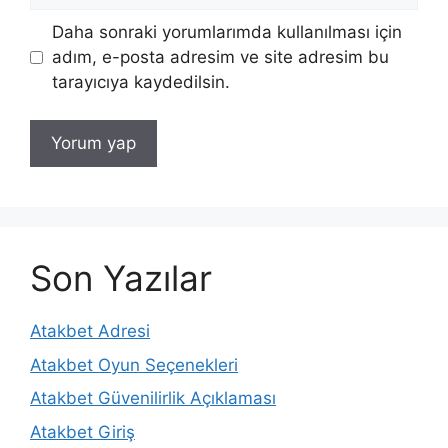
Daha sonraki yorumlarımda kullanılması için
adım, e-posta adresim ve site adresim bu
tarayıcıya kaydedilsin.
Son Yazılar
Atakbet Adresi
Atakbet Oyun Seçenekleri
Atakbet Güvenilirlik Açıklaması
Atakbet Giriş