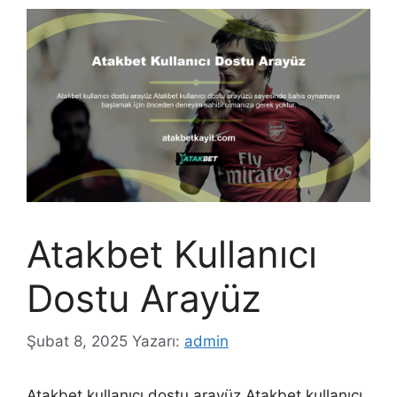
Atakbet Kullanıcı
Dostu Arayüz
Şubat 8, 2025
Yazarı:
admin
Atakbet kullanıcı dostu arayüz Atakbet kullanıcı