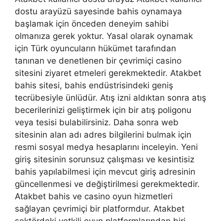
dostu arayüzü sayesinde bahis oynamaya
başlamak için önceden deneyim sahibi
olmanıza gerek yoktur. Yasal olarak oynamak
için Türk oyuncuların hükümet tarafından
tanınan ve denetlenen bir çevrimiçi casino
sitesini ziyaret etmeleri gerekmektedir. Atakbet
bahis sitesi, bahis endüstrisindeki geniş
tecrübesiyle ünlüdür. Atış izni aldıktan sonra atış
becerilerinizi geliştirmek için bir atış poligonu
veya tesisi bulabilirsiniz. Daha sonra web
sitesinin alan adı adres bilgilerini bulmak için
resmi sosyal medya hesaplarını inceleyin. Yeni
giriş sitesinin sorunsuz çalışması ve kesintisiz
bahis yapılabilmesi için mevcut giriş adresinin
güncellenmesi ve değiştirilmesi gerekmektedir.
Atakbet bahis ve casino oyun hizmetleri
sağlayan çevrimiçi bir platformdur. Atakbet