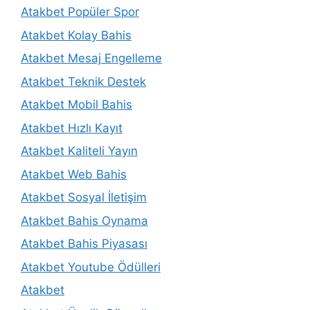
Atakbet Popüler Spor
Atakbet Kolay Bahis
Atakbet Mesaj Engelleme
Atakbet Teknik Destek
Atakbet Mobil Bahis
Atakbet Hızlı Kayıt
Atakbet Kaliteli Yayın
Atakbet Web Bahis
Atakbet Sosyal İletişim
Atakbet Bahis Oynama
Atakbet Bahis Piyasası
Atakbet Youtube Ödülleri
Atakbet