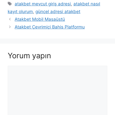
Etiketler
atakbet mevcut giriş adresi
,
atakbet nasıl
kayıt olurum
,
güncel adresi atakbet
Atakbet Mobil Masaüstü
Atakbet Çevrimiçi Bahis Platformu
Yorum yapın
Yorum