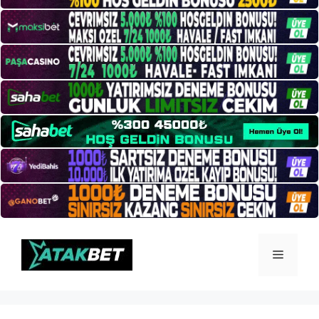
İçeriğe
atla
Menü