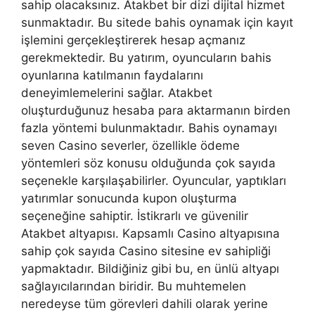
sahip olacaksınız. Atakbet bir dizi dijital hizmet
sunmaktadır. Bu sitede bahis oynamak için kayıt
işlemini gerçekleştirerek hesap açmanız
gerekmektedir. Bu yatırım, oyuncuların bahis
oyunlarına katılmanın faydalarını
deneyimlemelerini sağlar. Atakbet
oluşturduğunuz hesaba para aktarmanın birden
fazla yöntemi bulunmaktadır. Bahis oynamayı
seven Casino severler, özellikle ödeme
yöntemleri söz konusu olduğunda çok sayıda
seçenekle karşılaşabilirler. Oyuncular, yaptıkları
yatırımlar sonucunda kupon oluşturma
seçeneğine sahiptir. İstikrarlı ve güvenilir
Atakbet altyapısı. Kapsamlı Casino altyapısına
sahip çok sayıda Casino sitesine ev sahipliği
yapmaktadır. Bildiğiniz gibi bu, en ünlü altyapı
sağlayıcılarından biridir. Bu muhtemelen
neredeyse tüm görevleri dahili olarak yerine