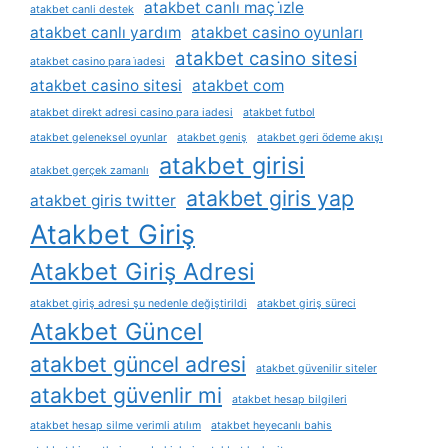
atakbet canlı maç i̇zle
atakbet canli destek
atakbet canlı yardım
atakbet casino oyunları
atakbet casino sitesi
atakbet casino para i̇adesi
atakbet casino sitesi
atakbet com
atakbet direkt adresi casino para iadesi
atakbet futbol
atakbet geleneksel oyunlar
atakbet geniş
atakbet geri ödeme akışı
atakbet girisi
atakbet gerçek zamanlı
atakbet giris yap
atakbet giris twitter
Atakbet Giriş
Atakbet Giriş Adresi
atakbet giriş adresi şu nedenle değiştirildi
atakbet giriş süreci
Atakbet Güncel
atakbet güncel adresi
atakbet güvenilir siteler
atakbet güvenlir mi
atakbet hesap bilgileri
atakbet hesap silme verimli atılım
atakbet heyecanlı bahis