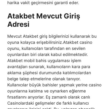
harika vakit geçirmesini garanti eder.
Atakbet Mevcut Giriş
Adresi
Mevcut Atakbet giriş bilgilerinizi kullanarak bu
oyuna kolayca erişebilirsiniz.Atakbet casino
oyunu, kullanıcıları tarafından en sevilen
oyunlardan biri olarak kabul edilmektedir.
Atakbet mobil bahis uygulaması işlem
avantajları sunarak, kullanıcıların kara para
aklama şüphesi durumunda katılımcılardan
belge talep etmelerine olanak tanıyor.
Kullanıcılar büyük bahisler yapmak yerine casino
oyunlarına katılma ve oynarken eğlenme
fırsatlarını arıyorlar. Eş zamanlı olarak canlı
Casinolardaki gelişmeler de farklı kullanıcı