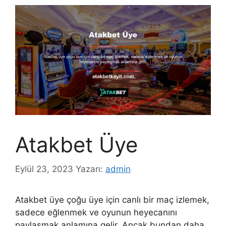
Atakbet Üye
Eylül 23, 2023
Yazarı:
admin
Atakbet üye çoğu üye için canlı bir maç izlemek,
sadece eğlenmek ve oyunun heyecanını
paylaşmak anlamına gelir. Ancak bundan daha