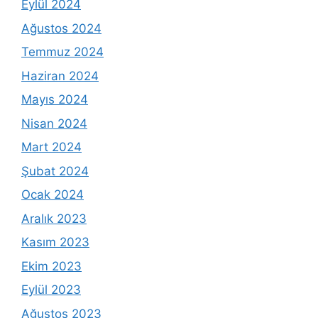
Eylül 2024
Ağustos 2024
Temmuz 2024
Haziran 2024
Mayıs 2024
Nisan 2024
Mart 2024
Şubat 2024
Ocak 2024
Aralık 2023
Kasım 2023
Ekim 2023
Eylül 2023
Ağustos 2023