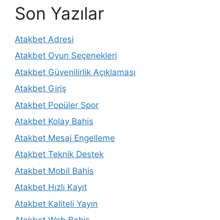
Son Yazılar
Atakbet Adresi
Atakbet Oyun Seçenekleri
Atakbet Güvenilirlik Açıklaması
Atakbet Giriş
Atakbet Popüler Spor
Atakbet Kolay Bahis
Atakbet Mesaj Engelleme
Atakbet Teknik Destek
Atakbet Mobil Bahis
Atakbet Hızlı Kayıt
Atakbet Kaliteli Yayın