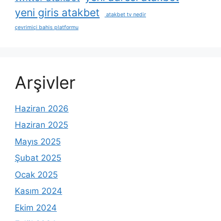
yeni giris atakbet
atakbet tv nedir
çevrimiçi bahis platformu
Arşivler
Haziran 2026
Haziran 2025
Mayıs 2025
Şubat 2025
Ocak 2025
Kasım 2024
Ekim 2024