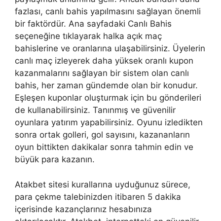
fazlası, canlı bahis yapılmasını sağlayan önemli
bir faktördür. Ana sayfadaki Canlı Bahis
seçeneğine tıklayarak halka açık maç
bahislerine ve oranlarına ulaşabilirsiniz. Üyelerin
canlı maç izleyerek daha yüksek oranlı kupon
kazanmalarını sağlayan bir sistem olan canlı
bahis, her zaman gündemde olan bir konudur.
Eşleşen kuponlar oluşturmak için bu gönderileri
de kullanabilirsiniz. Tanınmış ve güvenilir
oyunlara yatırım yapabilirsiniz. Oyunu izledikten
sonra ortak golleri, gol sayısını, kazananların
oyun bittikten dakikalar sonra tahmin edin ve
büyük para kazanın.
Atakbet sitesi kurallarına uyduğunuz sürece,
para çekme talebinizden itibaren 5 dakika
içerisinde kazançlarınız hesabınıza