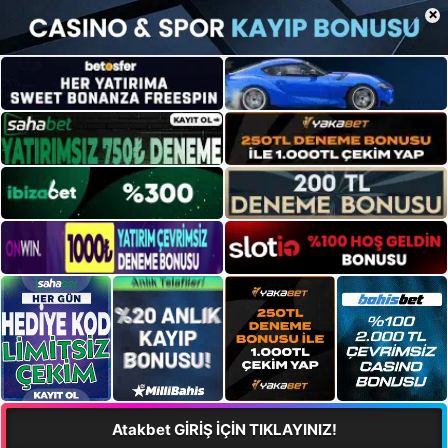
×
Atakbet GİRİŞ İÇİN TIKLAYINIZ!