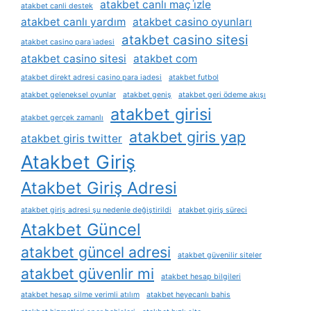
atakbet canlı maç i̇zle
atakbet canli destek
atakbet canlı yardım
atakbet casino oyunları
atakbet casino sitesi
atakbet casino para i̇adesi
atakbet casino sitesi
atakbet com
atakbet direkt adresi casino para iadesi
atakbet futbol
atakbet geleneksel oyunlar
atakbet geniş
atakbet geri ödeme akışı
atakbet girisi
atakbet gerçek zamanlı
atakbet giris yap
atakbet giris twitter
Atakbet Giriş
Atakbet Giriş Adresi
atakbet giriş adresi şu nedenle değiştirildi
atakbet giriş süreci
Atakbet Güncel
atakbet güncel adresi
atakbet güvenilir siteler
atakbet güvenlir mi
atakbet hesap bilgileri
atakbet hesap silme verimli atılım
atakbet heyecanlı bahis