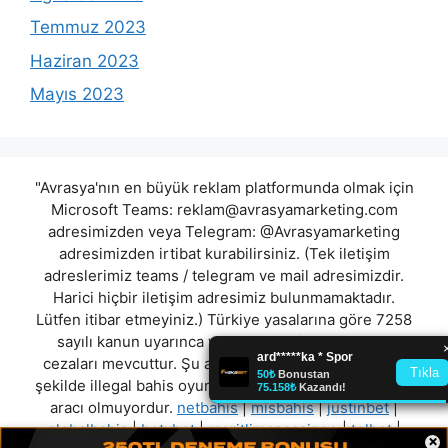
Temmuz 2023
Haziran 2023
Mayıs 2023
"Avrasya'nın en büyük reklam platformunda olmak için
Microsoft Teams:
reklam@avrasyamarketing.com
adresimizden veya Telegram: @Avrasyamarketing
adresimizden irtibat kurabilirsiniz. (Tek iletişim
adreslerimiz teams / telegram ve mail adresimizdir.
Harici hiçbir iletişim adresimiz bulunmamaktadır.
Lütfen itibar etmeyiniz.) Türkiye yasalarına göre 7258
sayılı kanun uyarınca yasa dışı bahis oynamanın
cezaları mevcuttur. Şu an bulunduğunuz site hiç bir
şekilde illegal bahis oyunları oynatmıyor ve oynamaya
aracı olmuyordur.
netbahis
|
misbahis
|
justinbet
|
globalbahis
|
betxbet
|
meritlimancasinoo
|
tolbet
|
×