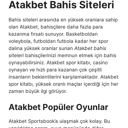
Atakbet Bahis Siteleri
Bahis siteleri arasında en yüksek oranlara sahip
olan Atakbet, bahisçilere daha fazla para
kazanma fırsatı sunuyor. Basketboldan
voleybola, futboldan futbola kadar her spor
dalına yüksek oranlar sunan
Atakbet bahis
siteleri
bahisçilerinizi memnun etmek için bahis
oynayabilirsiniz. Atakbet spor kitabı, casino
oynayan ve hızlı para kazanan çok çeşitli
insanların beklentilerini karşılamaktadır. Atakbet
spor kitabı, yüksek oranlı maçlar içerdiği için her
zaman büyük ilgi görüyor.
Atakbet Popüler Oyunlar
Atakbet Sportsbook’a ulaşmak çok kolay. Bu