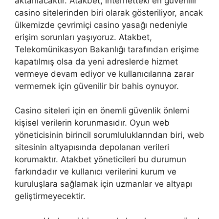
aktarılacaktır. Atakbet, internetteki en güvenilir
casino sitelerinden biri olarak gösteriliyor, ancak
ülkemizde çevrimiçi casino yasağı nedeniyle
erişim sorunları yaşıyoruz. Atakbet,
Telekomünikasyon Bakanlığı tarafından erişime
kapatılmış olsa da yeni adreslerde hizmet
vermeye devam ediyor ve kullanıcılarına zarar
vermemek için güvenilir bir bahis oynuyor.
Casino siteleri için en önemli güvenlik önlemi
kişisel verilerin korunmasıdır. Oyun web
yöneticisinin birincil sorumluluklarından biri, web
sitesinin altyapısında depolanan verileri
korumaktır. Atakbet yöneticileri bu durumun
farkındadır ve kullanıcı verilerini kurum ve
kuruluşlara sağlamak için uzmanlar ve altyapı
geliştirmeyecektir.