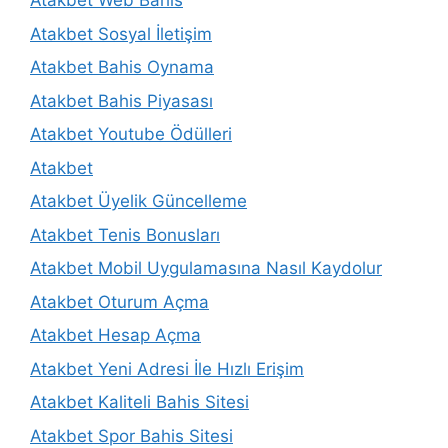
Atakbet Web Bahis
Atakbet Sosyal İletişim
Atakbet Bahis Oynama
Atakbet Bahis Piyasası
Atakbet Youtube Ödülleri
Atakbet
Atakbet Üyelik Güncelleme
Atakbet Tenis Bonusları
Atakbet Mobil Uygulamasına Nasıl Kaydolur
Atakbet Oturum Açma
Atakbet Hesap Açma
Atakbet Yeni Adresi İle Hızlı Erişim
Atakbet Kaliteli Bahis Sitesi
Atakbet Spor Bahis Sitesi