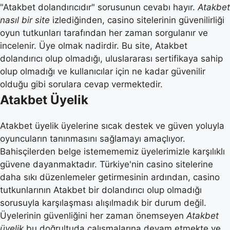
"Atakbet dolandırıcıdır" sorusunun cevabı hayır.
Atakbet
nasıl bir site
izlediğinden, casino sitelerinin güvenilirliği
oyun tutkunları tarafından her zaman sorgulanır ve
incelenir. Üye olmak nadirdir. Bu site, Atakbet
dolandırıcı olup olmadığı, uluslararası sertifikaya sahip
olup olmadığı ve kullanıcılar için ne kadar güvenilir
olduğu gibi sorulara cevap vermektedir.
Atakbet Üyelik
Atakbet üyelik üyelerine sıcak destek ve güven yoluyla
oyuncuların tanınmasını sağlamayı amaçlıyor.
Bahisçilerden belge istemememiz üyelerimizle karşılıklı
güvene dayanmaktadır. Türkiye'nin casino sitelerine
daha sıkı düzenlemeler getirmesinin ardından, casino
tutkunlarının Atakbet bir dolandırıcı olup olmadığı
sorusuyla karşılaşması alışılmadık bir durum değil.
Üyelerinin güvenliğini her zaman önemseyen
Atakbet
üyelik
bu doğrultuda çalışmalarına devam etmekte ve