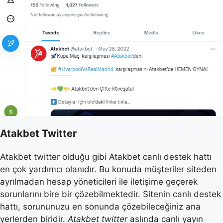
Atakbet Twitter
Atakbet twitter olduğu gibi Atakbet canlı destek hattı
en çok yardımcı olanıdır. Bu konuda müşteriler siteden
ayrılmadan hesap yöneticileri ile iletişime geçerek
sorunlarını bire bir çözebilmektedir. Sitenin canlı destek
hattı, sorununuzu en sonunda çözebileceğiniz ana
yerlerden biridir.
Atakbet twitter
aslında canlı yayın