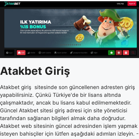
Atakbet Giriş
Atakbet giriş sitesinde son güncellenen adresten giriş
yapabilirsiniz. Çünkü Türkiye'de bir lisans altında
çalışmaktadır, ancak bu lisans kabul edilmemektedir.
Güncel Atakbet sitesi giriş adresi için site yöneticisi
tarafından sağlanan bilgileri almak daha doğrudur.
Atakbet web sitesinin güncel adresinden işlem yapmak
isteyen bahisçiler için lütfen aşağıdaki adımları izleyin. -