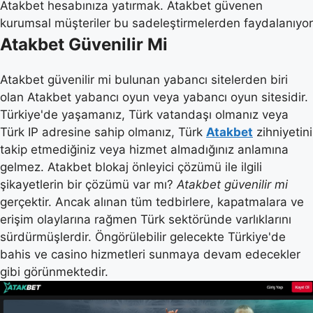
Atakbet hesabınıza yatırmak. Atakbet güvenen
kurumsal müşteriler bu sadeleştirmelerden faydalanıyor
Atakbet Güvenilir Mi
Atakbet güvenilir mi bulunan yabancı sitelerden biri
olan Atakbet yabancı oyun veya yabancı oyun sitesidir.
Türkiye'de yaşamanız, Türk vatandaşı olmanız veya
Türk IP adresine sahip olmanız, Türk
Atakbet
zihniyetini
takip etmediğiniz veya hizmet almadığınız anlamına
gelmez. Atakbet blokaj önleyici çözümü ile ilgili
şikayetlerin bir çözümü var mı?
Atakbet güvenilir mi
gerçektir. Ancak alınan tüm tedbirlere, kapatmalara ve
erişim olaylarına rağmen Türk sektöründe varlıklarını
sürdürmüşlerdir. Öngörülebilir gelecekte Türkiye'de
bahis ve casino hizmetleri sunmaya devam edecekler
gibi görünmektedir.