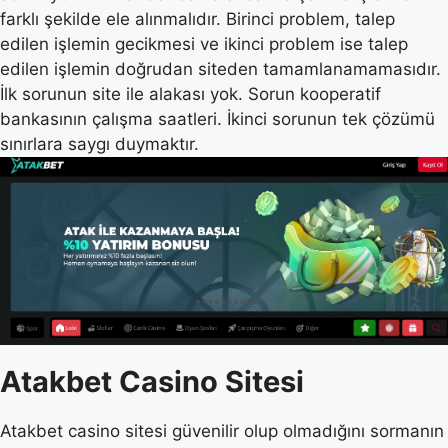
farklı şekilde ele alınmalıdır. Birinci problem, talep
edilen işlemin gecikmesi ve ikinci problem ise talep
edilen işlemin doğrudan siteden tamamlanamamasıdır.
İlk sorunun site ile alakası yok. Sorun kooperatif
bankasının çalışma saatleri. İkinci sorunun tek çözümü
sınırlara saygı duymaktır.
Atakbet Casino Sitesi
Atakbet casino sitesi güvenilir olup olmadığını sormanın