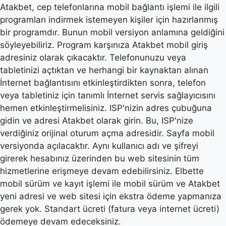
Atakbet, cep telefonlarına mobil bağlantı işlemi ile ilgili
programları indirmek istemeyen kişiler için hazırlanmış
bir programdır. Bunun mobil versiyon anlamına geldiğini
söyleyebiliriz. Program karşınıza Atakbet mobil giriş
adresiniz olarak çıkacaktır. Telefonunuzu veya
tabletinizi açtıktan ve herhangi bir kaynaktan alınan
İnternet bağlantısını etkinleştirdikten sonra, telefon
veya tabletiniz için tanımlı İnternet servis sağlayıcısını
hemen etkinleştirmelisiniz. ISP'nizin adres çubuğuna
gidin ve adresi Atakbet olarak girin. Bu, ISP'nize
verdiğiniz orijinal oturum açma adresidir. Sayfa mobil
versiyonda açılacaktır. Aynı kullanıcı adı ve şifreyi
girerek hesabınız üzerinden bu web sitesinin tüm
hizmetlerine erişmeye devam edebilirsiniz. Elbette
mobil sürüm ve kayıt işlemi ile mobil sürüm ve Atakbet
yeni adresi ve web sitesi için ekstra ödeme yapmanıza
gerek yok. Standart ücreti (fatura veya internet ücreti)
ödemeye devam edeceksiniz.