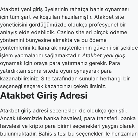
Atakbet yeni giriş üyelerinin rahatça bahis oynaması
için tüm şart ve koşulları hazırlamıştır. Atakbet site
yöneticisini gördüğümüzde oldukça profesyonel bir
anlayış elde edebildik. Casino siteleri birçok ödeme
yöntemini bünyesine almakta ve bu ödeme
yöntemlerini kullanarak müşterilerinin güvenli bir şekilde
işlem yapmalarını sağlamaktadır.
Atakbet yeni giriş
oynamak için oraya para yatırmanız gerekir. Para
yatırdıktan sonra sitede oyun oynayarak para
kazanabilirsiniz. Site tarafından sunulan herhangi bir
seçeneği seçerek kazancınızı çekebilirsiniz.
Atakbet Giriş Adresi
Atakbet giriş adresi seçenekleri de oldukça geniştir.
Ancak ülkemizde banka havalesi, para transferi, banka
havalesi ve kripto para birimi seçenekleri yaygın olarak
bulunmaktadır. Bahis sitesi bu seçenekler ile her zaman