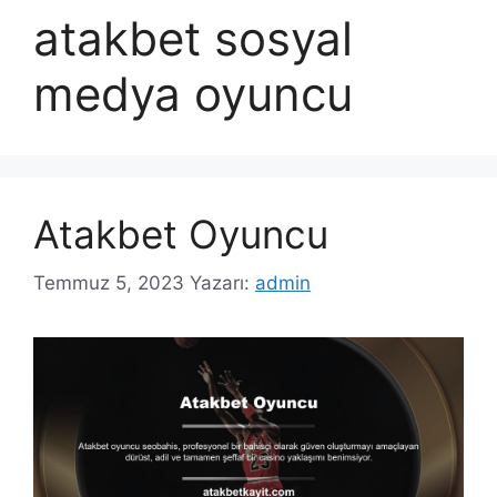
atakbet sosyal
medya oyuncu
Atakbet Oyuncu
Temmuz 5, 2023
Yazarı:
admin