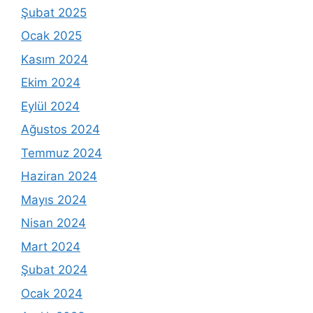
Şubat 2025
Ocak 2025
Kasım 2024
Ekim 2024
Eylül 2024
Ağustos 2024
Temmuz 2024
Haziran 2024
Mayıs 2024
Nisan 2024
Mart 2024
Şubat 2024
Ocak 2024