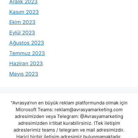
Aralık 2023
Kasım 2023
Ekim 2023
Eylül 2023
Ağustos 2023
Temmuz 2023
Haziran 2023
Mayıs 2023
"Avrasya'nın en büyük reklam platformunda olmak için
Microsoft Teams:
reklam@avrasyamarketing.com
adresimizden veya Telegram: @Avrasyamarketing
adresimizden irtibat kurabilirsiniz. (Tek iletişim
adreslerimiz teams / telegram ve mail adresimizdir.
Harici hiçbir iletişim adresimiz bulunmamaktadır.