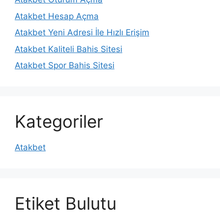
Atakbet Hesap Açma
Atakbet Yeni Adresi İle Hızlı Erişim
Atakbet Kaliteli Bahis Sitesi
Atakbet Spor Bahis Sitesi
Kategoriler
Atakbet
Etiket Bulutu