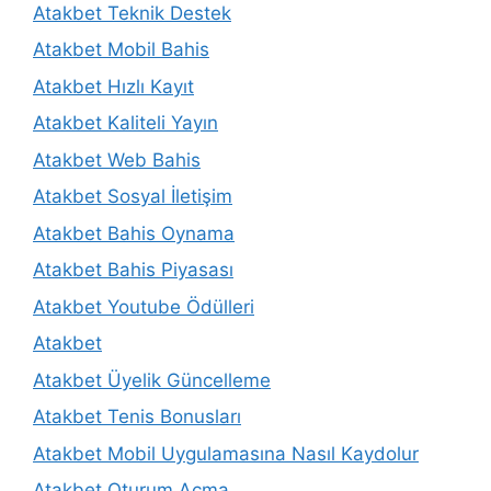
Atakbet Teknik Destek
Atakbet Mobil Bahis
Atakbet Hızlı Kayıt
Atakbet Kaliteli Yayın
Atakbet Web Bahis
Atakbet Sosyal İletişim
Atakbet Bahis Oynama
Atakbet Bahis Piyasası
Atakbet Youtube Ödülleri
Atakbet
Atakbet Üyelik Güncelleme
Atakbet Tenis Bonusları
Atakbet Mobil Uygulamasına Nasıl Kaydolur
Atakbet Oturum Açma