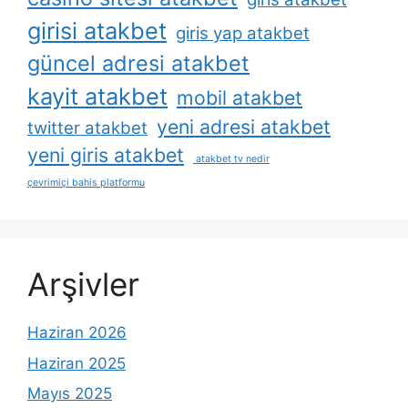
girisi atakbet
giris yap atakbet
güncel adresi atakbet
kayit atakbet
mobil atakbet
yeni adresi atakbet
twitter atakbet
yeni giris atakbet
atakbet tv nedir
çevrimiçi bahis platformu
Arşivler
Haziran 2026
Haziran 2025
Mayıs 2025