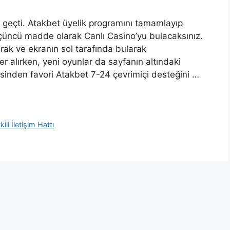
e geçti. Atakbet üyelik programını tamamlayıp
üçüncü madde olarak Canlı Casino’yu bulacaksınız.
arak ve ekranın sol tarafında bularak
yer alırken, yeni oyunlar da sayfanın altındaki
sinden favori Atakbet 7-24 çevrimiçi desteğini …
ili İletişim Hattı