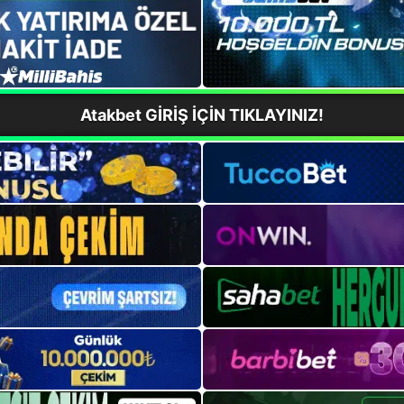
Atakbet GİRİŞ İÇİN TIKLAYINIZ!