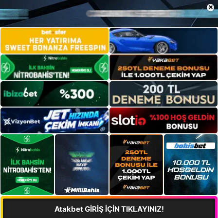
×
Atakbet GİRİŞ İÇİN TIKLAYINIZ!