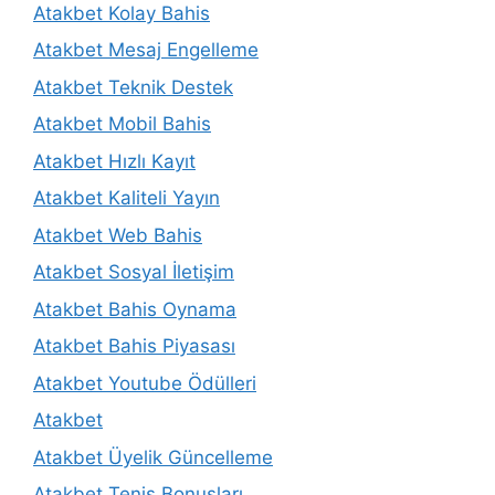
Atakbet Kolay Bahis
Atakbet Mesaj Engelleme
Atakbet Teknik Destek
Atakbet Mobil Bahis
Atakbet Hızlı Kayıt
Atakbet Kaliteli Yayın
Atakbet Web Bahis
Atakbet Sosyal İletişim
Atakbet Bahis Oynama
Atakbet Bahis Piyasası
Atakbet Youtube Ödülleri
Atakbet
Atakbet Üyelik Güncelleme
Atakbet Tenis Bonusları