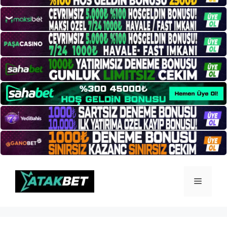
İçeriğe
atla
Menü