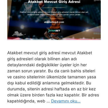
Atakbet mevcut giriş adresi mevcut Atakbet
giriş adresleri olarak bilinen alan adı
detaylarındaki değişiklikler üyeler için her
zaman sorun yaratır. Bu da canlı bahis siteleri
ve casino sitelerinin ülkemizde tamamen yasa
dışı kabul edildiği anlamına gelmektedir. Bu
durumda, sitenin adresi haftada en az bir kez
olmak üzere birden fazla kez kapatılır. Bir adres
kapatıldığında, web …
Devamını oku…