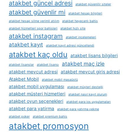
atakbet güncel adresi
atakbet güvenilir siteler
atakbet güvenlir mi
atakbet hesap bilgileri
atakbet hesap silme verimli atılım
atakbet heyecanlı bahis
atakbet hizmetleri spor bahisleri
atakbet hızlı site
atakbet instagram
atakbet i̇ncelemeleri
atakbet kayıt
atakbet kayıt adresi güncellendi
atakbet kaç oldu
atakbet lisans bilgileri
atakbet maç izle
atakbet lisanslar
atakbet lisansı
atakbet mevcut adresi
atakbet mevcut giriş adresi
Atakbet Mobil
atakbet mobil masaüstü
atakbet mobil uygulaması
atakbet müşteri desteği
atakbet müşteri hizmetleri
atakbet nasıl kayıt olurum
atakbet oyun seçenekleri
atakbet para ios uygulamaları
atakbet para yatirma
atakbet para yatırma çekme
atakbet poker
atakbet premium bahis
atakbet promosyon