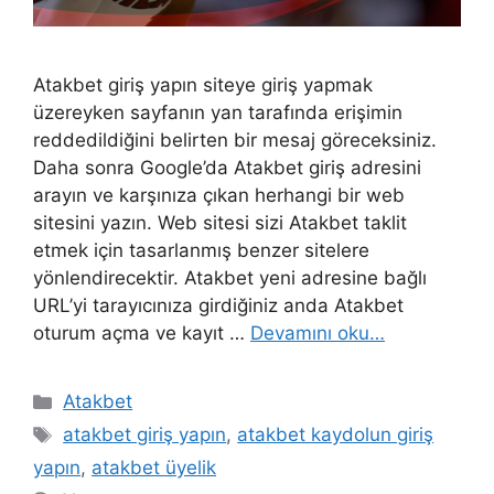
Atakbet giriş yapın siteye giriş yapmak
üzereyken sayfanın yan tarafında erişimin
reddedildiğini belirten bir mesaj göreceksiniz.
Daha sonra Google’da Atakbet giriş adresini
arayın ve karşınıza çıkan herhangi bir web
sitesini yazın. Web sitesi sizi Atakbet taklit
etmek için tasarlanmış benzer sitelere
yönlendirecektir. Atakbet yeni adresine bağlı
URL’yi tarayıcınıza girdiğiniz anda Atakbet
oturum açma ve kayıt …
Devamını oku…
Kategoriler
Atakbet
Etiketler
atakbet giriş yapın
,
atakbet kaydolun giriş
yapın
,
atakbet üyelik