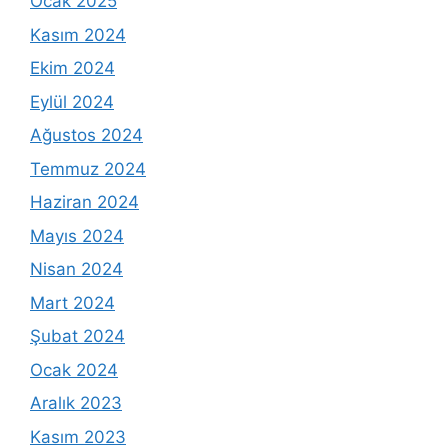
Ocak 2025
Kasım 2024
Ekim 2024
Eylül 2024
Ağustos 2024
Temmuz 2024
Haziran 2024
Mayıs 2024
Nisan 2024
Mart 2024
Şubat 2024
Ocak 2024
Aralık 2023
Kasım 2023