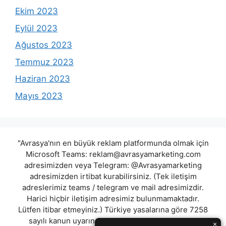
Ekim 2023
Eylül 2023
Ağustos 2023
Temmuz 2023
Haziran 2023
Mayıs 2023
"Avrasya'nın en büyük reklam platformunda olmak için
Microsoft Teams:
reklam@avrasyamarketing.com
adresimizden veya Telegram: @Avrasyamarketing
adresimizden irtibat kurabilirsiniz. (Tek iletişim
adreslerimiz teams / telegram ve mail adresimizdir.
Harici hiçbir iletişim adresimiz bulunmamaktadır.
Lütfen itibar etmeyiniz.) Türkiye yasalarına göre 7258
sayılı kanun uyarınca yasa dışı bahis oynamanın