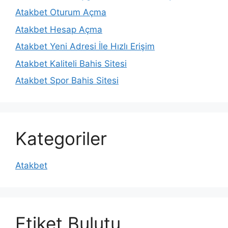
Atakbet Oturum Açma
Atakbet Hesap Açma
Atakbet Yeni Adresi İle Hızlı Erişim
Atakbet Kaliteli Bahis Sitesi
Atakbet Spor Bahis Sitesi
Kategoriler
Atakbet
Etiket Bulutu