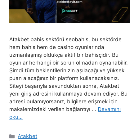
Atakbet bahis sektörü seobahis, bu sektörde
hem bahis hem de casino oyunlarında
uzmanlaşmış oldukça aktif bir bahisçidir. Bu
oyunlar herhangi bir sorun olmadan oynanabilir.
Şimdi tüm beklentilerinizin aşılacağı ve yüksek
puan alacağınız bir platform kullanacaksınız.
Siteyi başarıyla savunduktan sonra, Atakbet
yeni giriş adresini kullanmaya devam ediyor. Bu
adresi bulamıyorsanız, bilgilere erişmek için
makalemizdeki verilen bağlantıyı …
Devamını
oku…
Kategoriler
Atakbet