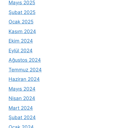
Mayıs 2025
Şubat 2025
Ocak 2025
Kasım 2024
Ekim 2024
Eylül 2024
Ağustos 2024
Temmuz 2024
Haziran 2024
Mayıs 2024
Nisan 2024
Mart 2024
Şubat 2024
Ocak 2024