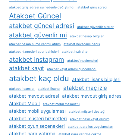
atakbet giriş adresi şu nedenle değiştirildi
atakbet giriş süreci
Atakbet Güncel
atakbet güncel adresi
atakbet güvenilir siteler
atakbet güvenlir mi
atakbet hesap bilgileri
atakbet hesap silme verimli atılım
atakbet heyecanlı bahis
atakbet hizmetleri spor bahisleri
atakbet hızlı site
atakbet instagram
atakbet i̇ncelemeleri
atakbet kayıt
atakbet kayıt adresi güncellendi
atakbet kaç oldu
atakbet lisans bilgileri
atakbet maç izle
atakbet lisanslar
atakbet lisansı
atakbet mevcut adresi
atakbet mevcut giriş adresi
Atakbet Mobil
atakbet mobil masaüstü
atakbet mobil uygulaması
atakbet müşteri desteği
atakbet müşteri hizmetleri
atakbet nasıl kayıt olurum
atakbet oyun seçenekleri
atakbet para ios uygulamaları
atakbet para yatirma
atakbet para yatırma çekme