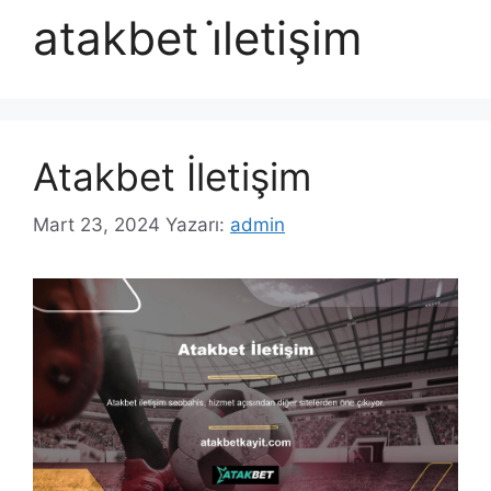
atakbet i̇letişim
Atakbet İletişim
Mart 23, 2024
Yazarı:
admin