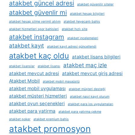
atakbet güncel adresi
atakbet güvenilir siteler
atakbet güvenlir mi
atakbet hesap bilgileri
atakbet hesap silme verimli atılım
atakbet heyecanlı bahis
atakbet hizmetleri spor bahisleri
atakbet hızlı site
atakbet instagram
atakbet i̇ncelemeleri
atakbet kayıt
atakbet kayıt adresi güncellendi
atakbet kaç oldu
atakbet lisans bilgileri
atakbet maç izle
atakbet lisanslar
atakbet lisansı
atakbet mevcut adresi
atakbet mevcut giriş adresi
Atakbet Mobil
atakbet mobil masaüstü
atakbet mobil uygulaması
atakbet müşteri desteği
atakbet müşteri hizmetleri
atakbet nasıl kayıt olurum
atakbet oyun seçenekleri
atakbet para ios uygulamaları
atakbet para yatirma
atakbet para yatırma çekme
atakbet poker
atakbet premium bahis
atakbet promosyon