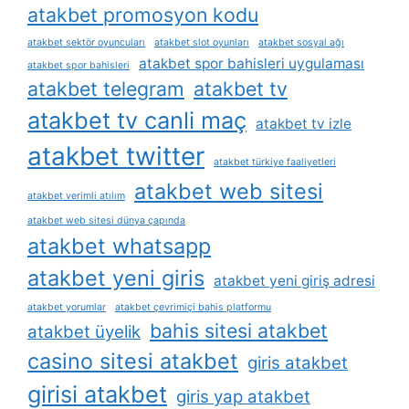
atakbet promosyon kodu
atakbet sektör oyuncuları
atakbet slot oyunları
atakbet sosyal ağı
atakbet spor bahisleri uygulaması
atakbet spor bahisleri
atakbet telegram
atakbet tv
atakbet tv canli maç
atakbet tv izle
atakbet twitter
atakbet türkiye faaliyetleri
atakbet web sitesi
atakbet verimli atılım
atakbet web sitesi dünya çapında
atakbet whatsapp
atakbet yeni giris
atakbet yeni giriş adresi
atakbet yorumlar
atakbet çevrimiçi bahis platformu
bahis sitesi atakbet
atakbet üyelik
casino sitesi atakbet
giris atakbet
girisi atakbet
giris yap atakbet