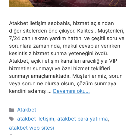
Atakbet iletişim seobahis, hizmet açısından
diğer sitelerden öne çıkıyor. Kalitesi. Müşterileri,
7/24 canlı ekran yardım hattını ve çeşitli soru ve
sorunlara zamanında, makul cevaplar verirken
kesintisiz hizmet sunma yeteneğini övdü.
Atakbet, açık iletişim kanalları aracılığıyla VIP
hizmetler sunmayı ve özel hizmet teklifleri
sunmayı amaçlamaktadır. Müşterilerimiz, sorun
veya sorun ne olursa olsun, çözüm sunmaya
kendini adamış …
Devamını oku…
Kategoriler
Atakbet
Etiketler
atakbet i̇letişim
,
atakbet para yatirma
,
atakbet web sitesi