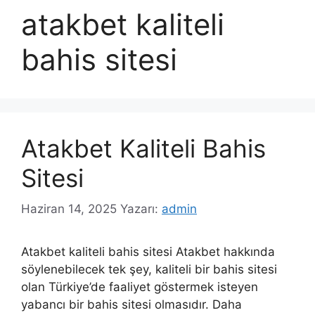
atakbet kaliteli
bahis sitesi
Atakbet Kaliteli Bahis
Sitesi
Haziran 14, 2025
Yazarı:
admin
Atakbet kaliteli bahis sitesi Atakbet hakkında
söylenebilecek tek şey, kaliteli bir bahis sitesi
olan Türkiye’de faaliyet göstermek isteyen
yabancı bir bahis sitesi olmasıdır. Daha