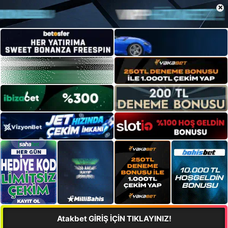
×
Atakbet GİRİŞ İÇİN TIKLAYINIZ!