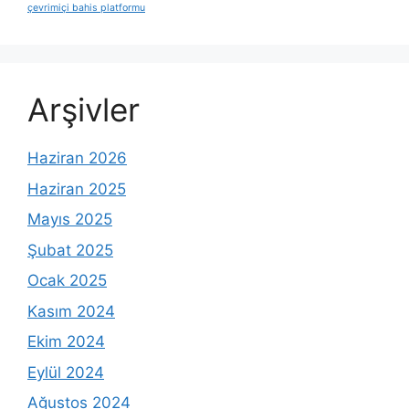
çevrimiçi bahis platformu
Arşivler
Haziran 2026
Haziran 2025
Mayıs 2025
Şubat 2025
Ocak 2025
Kasım 2024
Ekim 2024
Eylül 2024
Ağustos 2024