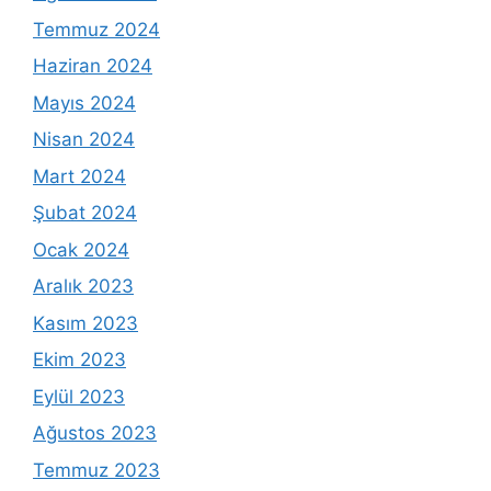
Temmuz 2024
Haziran 2024
Mayıs 2024
Nisan 2024
Mart 2024
Şubat 2024
Ocak 2024
Aralık 2023
Kasım 2023
Ekim 2023
Eylül 2023
Ağustos 2023
Temmuz 2023