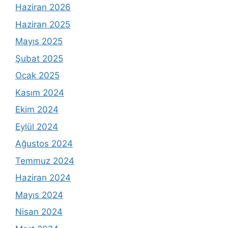
Haziran 2026
Haziran 2025
Mayıs 2025
Şubat 2025
Ocak 2025
Kasım 2024
Ekim 2024
Eylül 2024
Ağustos 2024
Temmuz 2024
Haziran 2024
Mayıs 2024
Nisan 2024