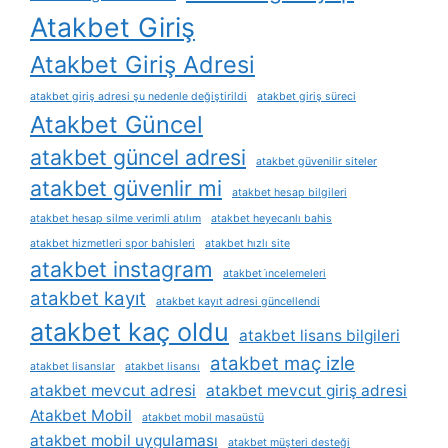
Atakbet Giriş
Atakbet Giriş Adresi
atakbet giriş adresi şu nedenle değiştirildi
atakbet giriş süreci
Atakbet Güncel
atakbet güncel adresi
atakbet güvenilir siteler
atakbet güvenlir mi
atakbet hesap bilgileri
atakbet hesap silme verimli atılım
atakbet heyecanlı bahis
atakbet hizmetleri spor bahisleri
atakbet hızlı site
atakbet instagram
atakbet i̇ncelemeleri
atakbet kayıt
atakbet kayıt adresi güncellendi
atakbet kaç oldu
atakbet lisans bilgileri
atakbet maç izle
atakbet lisanslar
atakbet lisansı
atakbet mevcut adresi
atakbet mevcut giriş adresi
Atakbet Mobil
atakbet mobil masaüstü
atakbet mobil uygulaması
atakbet müşteri desteği