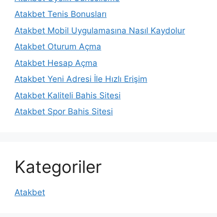
Atakbet Tenis Bonusları
Atakbet Mobil Uygulamasına Nasıl Kaydolur
Atakbet Oturum Açma
Atakbet Hesap Açma
Atakbet Yeni Adresi İle Hızlı Erişim
Atakbet Kaliteli Bahis Sitesi
Atakbet Spor Bahis Sitesi
Kategoriler
Atakbet