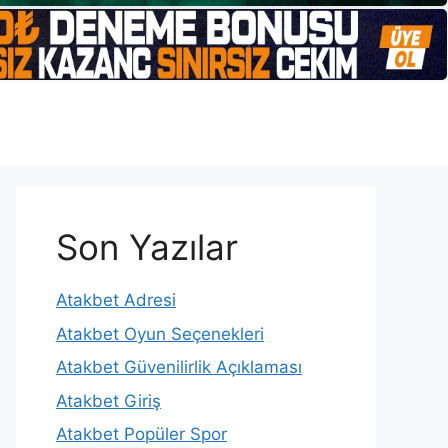
Son Yazılar
Atakbet Adresi
Atakbet Oyun Seçenekleri
Atakbet Güvenilirlik Açıklaması
Atakbet Giriş
Atakbet Popüler Spor