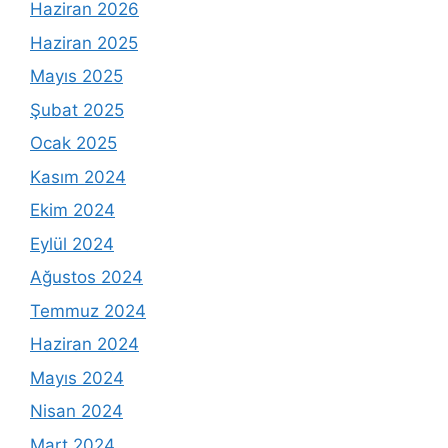
Haziran 2026
Haziran 2025
Mayıs 2025
Şubat 2025
Ocak 2025
Kasım 2024
Ekim 2024
Eylül 2024
Ağustos 2024
Temmuz 2024
Haziran 2024
Mayıs 2024
Nisan 2024
Mart 2024