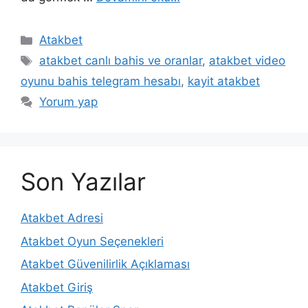
Kategoriler
Atakbet
Etiketler
atakbet canlı bahis ve oranlar
,
atakbet video
oyunu bahis telegram hesabı
,
kayit atakbet
Yorum yap
Son Yazılar
Atakbet Adresi
Atakbet Oyun Seçenekleri
Atakbet Güvenilirlik Açıklaması
Atakbet Giriş