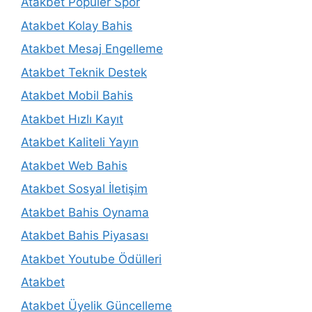
Atakbet Popüler Spor
Atakbet Kolay Bahis
Atakbet Mesaj Engelleme
Atakbet Teknik Destek
Atakbet Mobil Bahis
Atakbet Hızlı Kayıt
Atakbet Kaliteli Yayın
Atakbet Web Bahis
Atakbet Sosyal İletişim
Atakbet Bahis Oynama
Atakbet Bahis Piyasası
Atakbet Youtube Ödülleri
Atakbet
Atakbet Üyelik Güncelleme