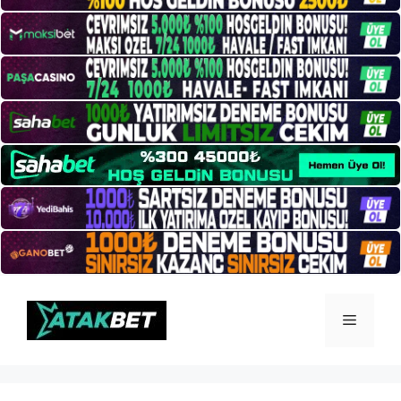
İçeriğe
atla
Menü