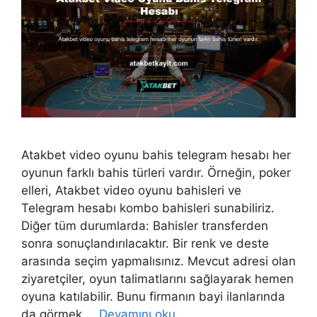
Atakbet video oyunu bahis telegram hesabı her
oyunun farklı bahis türleri vardır. Örneğin, poker
elleri, Atakbet video oyunu bahisleri ve
Telegram hesabı kombo bahisleri sunabiliriz.
Diğer tüm durumlarda: Bahisler transferden
sonra sonuçlandırılacaktır. Bir renk ve deste
arasında seçim yapmalısınız. Mevcut adresi olan
ziyaretçiler, oyun talimatlarını sağlayarak hemen
oyuna katılabilir. Bunu firmanın bayi ilanlarında
da görmek …
Devamını oku…