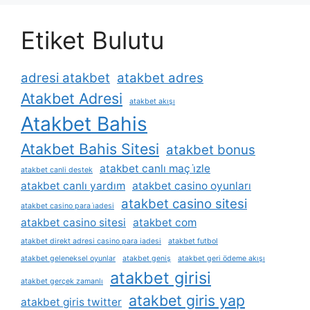
Etiket Bulutu
adresi atakbet
atakbet adres
Atakbet Adresi
atakbet akışı
Atakbet Bahis
Atakbet Bahis Sitesi
atakbet bonus
atakbet canlı maç i̇zle
atakbet canli destek
atakbet canlı yardım
atakbet casino oyunları
atakbet casino sitesi
atakbet casino para i̇adesi
atakbet casino sitesi
atakbet com
atakbet direkt adresi casino para iadesi
atakbet futbol
atakbet geleneksel oyunlar
atakbet geniş
atakbet geri ödeme akışı
atakbet girisi
atakbet gerçek zamanlı
atakbet giris yap
atakbet giris twitter